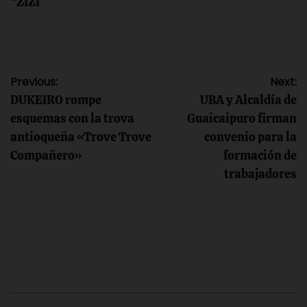
“ZIZI”
Navegación
Previous:
Next:
DUKEIRO rompe
UBA y Alcaldía de
de
esquemas con la trova
Guaicaipuro firman
antioqueña «Trove Trove
convenio para la
entradas
Compañero»
formación de
trabajadores