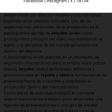
Facebook | Instagram | X | TikTok
cultura deportiva.
El sencillo llega acompañado de un videoclip oficial
desarrollado con efectos visuales y una narrativa
inspirada en el universo futbolero. Uno de los
aspectos más personales de la producción es la
participación del hijo de
Mayden Joven
como
protagonista principal del video, representando el
sueño y la disciplina de las nuevas generaciones
dentro del deporte.
El lanzamiento se da además en un momento de
expansión internacional para la artista. Hace pocos
meses,
Mayden
realizó actividades artísticas y
promocionales en
España y México
, fortaleciendo su
presencia fuera de Colombia y ampliando su
proyección dentro del mercado latino.
Como parte de esta nueva etapa, la cantante
viajará nuevamente a México para desarrollar una
agenda de presentaciones y una gira de medios
relacionadas con el Mundial de Fútbol y con la