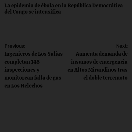
La epidemia de ébola en la República Democrática
del Congo se intensifica
Navegación
Previous:
Next:
Ingenieros de Los Salias
Aumenta demanda de
de
completan 145
insumos de emergencia
inspecciones y
en Altos Mirandinos tras
entradas
monitorean falla de gas
el doble terremoto
en Los Helechos