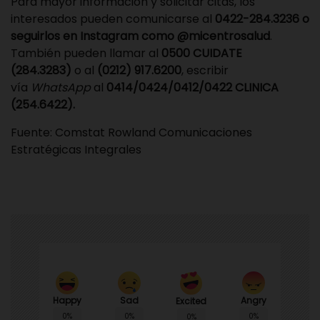
Para mayor información y solicitar citas, los
interesados pueden comunicarse al
0422-284.3236 o
seguirlos en Instagram como @micentrosalud
.
También pueden llamar al
0500 CUIDATE
(284.3283)
o al
(0212) 917.6200
, escribir
vía
WhatsApp
al
0414/0424/0412/0422 CLINICA
(254.6422).
Fuente:
Comstat Rowland
Comunicaciones
Estratégicas Integrales
Happy
Sad
Angry
Excited
0%
0%
0%
0%