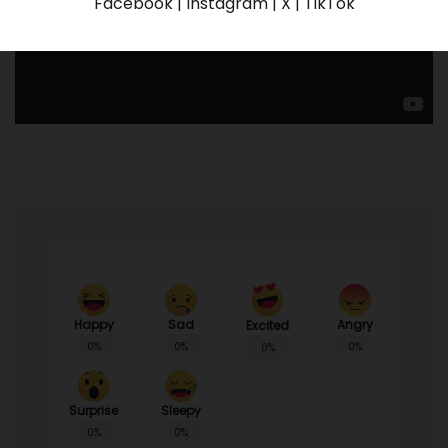
Facebook | Instagram | X | TikTok
Happy
Sad
Angry
Excited
0%
0%
0%
0%
Surprise
Sleepy
0%
0%