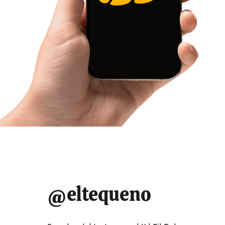
1 min read
Estimated
Mira aquí en VIVO
read
time
debate
#HablanLosCandida
Redaccion El Tequeno
12 de julio de 2023
Ocho candidatos a la primaria opositora participan
este #12Jul en el gran debate
#HablanLosCandidatos en el Aula Magna de la UCAB.
@eltequeno