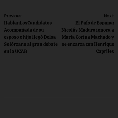
Navegación
Previous:
Next:
HablanLosCandidatos
El País de España:
de
Acompañada de su
Nicolás Maduro ignora a
esposo e hijo llegó Delsa
María Corina Machado y
entradas
Solórzano al gran debate
se enzarza con Henrique
en la UCAB
Capriles