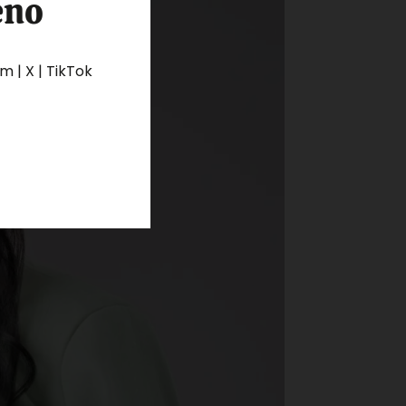
eno
 | X | TikTok