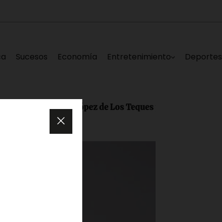
ca
Sucesos
Economía
Entretenimiento
Deporte
Rodríguez López de Los Teques para más de 1.100 estud