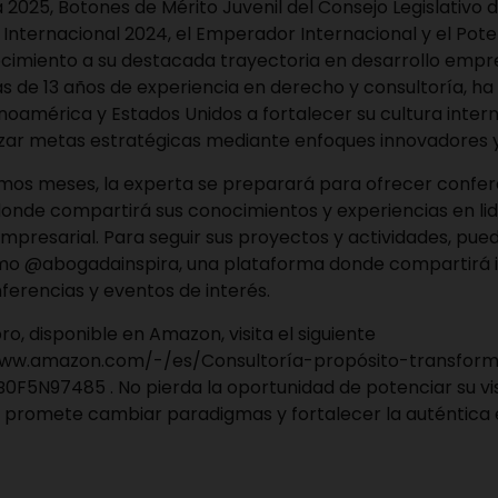
 2025, Botones de Mérito Juvenil del Consejo Legislativo de
Internacional 2024, el Emperador Internacional y el Poten
cimiento a su destacada trayectoria en desarrollo empre
s de 13 años de experiencia en derecho y consultoría, h
oamérica y Estados Unidos a fortalecer su cultura intern
zar metas estratégicas mediante enfoques innovadores y
imos meses, la experta se preparará para ofrecer confer
donde compartirá sus conocimientos y experiencias en li
presarial. Para seguir sus proyectos y actividades, puede 
mo @abogadainspira, una plataforma donde compartirá 
ferencias y eventos de interés.
ibro, disponible en Amazon, visita el siguiente
www.amazon.com/-/es/Consultoría-propósito-transform
/B0F5N97485
. No pierda la oportunidad de potenciar su v
 promete cambiar paradigmas y fortalecer la auténtica