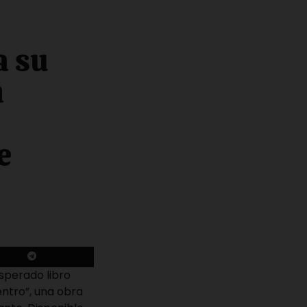
a su
n
e
esperado libro
ntro”, una obra