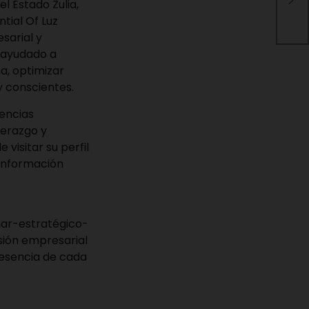
apo
l Estado Zulia,
llu
tial Of Luz
sarial y
a ayudado a
a, optimizar
 conscientes.
encias
derazgo y
visitar su perfil
información
ar-estratégico-
isión empresarial
 esencia de cada