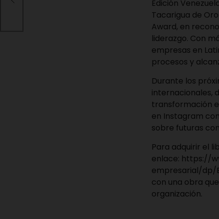
Edición Venezuela
Tacarigua de Oro 
Award, en recono
liderazgo. Con má
empresas en Latin
procesos y alcan
Durante los próx
internacionales, 
transformación em
en Instagram co
sobre futuras con
Para adquirir el l
enlace:
https://
empresarial/dp
con una obra que
organización.