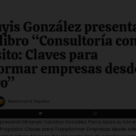
yis González present
libro “Consultoría co
ito: Claves para
formar empresas desd
ro”
Redaccion El Tequeno
resarial Mirianyis Carolina González Parra lanza su tan 
 Propósito: Claves para Transformar Empresas desde Ade