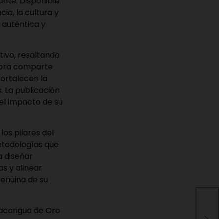
ante. Disponible
ia, la cultura y
 auténtica y
tivo, resaltando
utora comparte
fortalecen la
. La publicación
el impacto de su
los pilares del
metodologías que
a diseñar
s y alinear
genuina de su
UBA
Tacarigua de Oro
en 