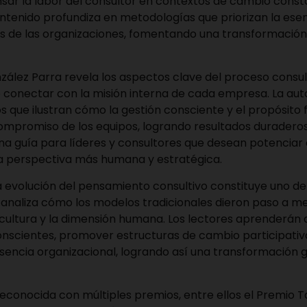
nsar la labor del consultor en contextos de cambio const
tenido profundiza en metodologías que priorizan la esenc
es de las organizaciones, fomentando una transformación
zález Parra revela los aspectos clave del proceso consul
e conectar con la misión interna de cada empresa. La a
 que ilustran cómo la gestión consciente y el propósito 
ompromiso de los equipos, logrando resultados duraderos
na guía para líderes y consultores que desean potenciar 
a perspectiva más humana y estratégica.
la evolución del pensamiento consultivo constituye uno de 
ra analiza cómo los modelos tradicionales dieron paso a 
 cultura y la dimensión humana. Los lectores aprenderán 
nscientes, promover estructuras de cambio participativa
esencia organizacional, logrando así una transformación 
 reconocida con múltiples premios, entre ellos el Premio 