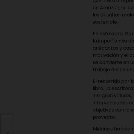
que invita a repe
en Amazon, su con
los desafíos real
sostenible.
En esta obra, Gon
la importancia d
anécdotas y casos
motivación y el c
se convierte en u
trabajo desde un
El recorrido por 
libro. La escrito
integran valores,
intervenciones co
objetivos con la 
proyecto.
Mirianyis ha sido
a