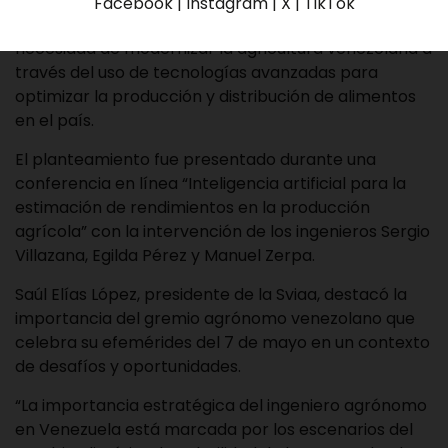
Durante el 81 aniversario de su fundación, la Sociedad
Facebook | Instagram | X | TikTok
de Ingenieros Agrónomos (Sviaa) planteó la
necesidad de modernizar la agricultura venezolana a
través del uso de tecnologías avanzadas para
optimizar la producción y distribución de alimentos
en el país.
El planteamiento fue presentado durante una
conferencia en línea “Inteligencia artificial para la
estimación de rendimientos en la producción
agrícola” con la intervención de los ingenieros Sergio
Villazana, Egilda Pérez y Manuel Zerpa.
Saúl Elías López, presidente de la Sviaa, destacó la
importancia del gremio agrónomo venezolano que
celebra su efemérides del 7 de mayo en un contexto
de desafíos y oportunidades.
“La importancia estratégica del ingeniero agrónomo
en Venezuela está marcada por los escenarios del