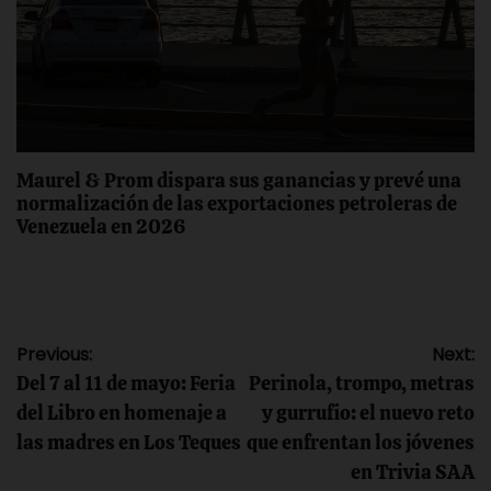
Maurel & Prom dispara sus ganancias y prevé una
normalización de las exportaciones petroleras de
Venezuela en 2026
Navegación
Previous:
Next:
Del 7 al 11 de mayo: Feria
Perinola, trompo, metras
de
del Libro en homenaje a
y gurrufio: el nuevo reto
las madres en Los Teques
que enfrentan los jóvenes
entradas
en Trivia SAA