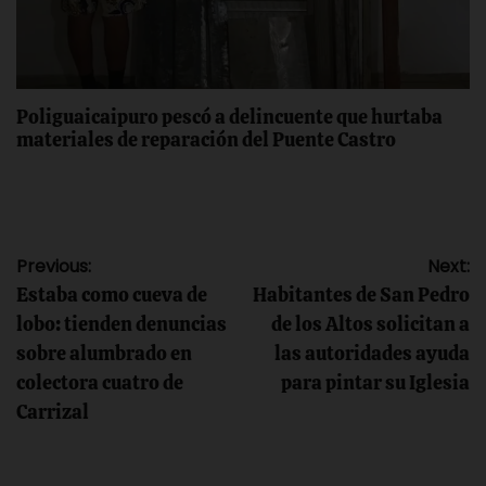
Poliguaicaipuro pescó a delincuente que hurtaba
materiales de reparación del Puente Castro
Navegación
Previous:
Next:
Estaba como cueva de
Habitantes de San Pedro
de
lobo: tienden denuncias
de los Altos solicitan a
sobre alumbrado en
las autoridades ayuda
entradas
colectora cuatro de
para pintar su Iglesia
Carrizal