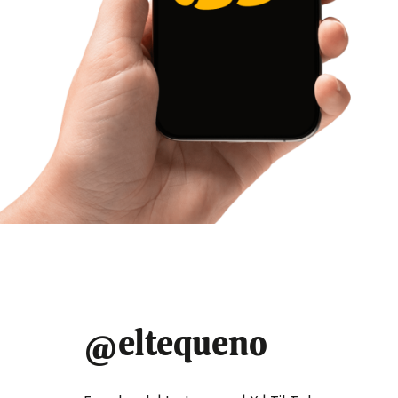
@eltequeno