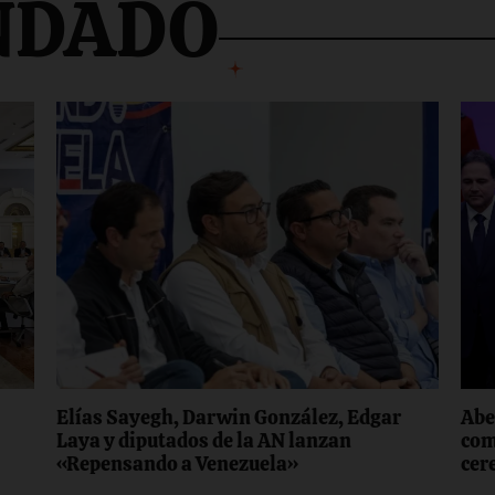
NDADO
Elías Sayegh, Darwin González, Edgar
Abe
Laya y diputados de la AN lanzan
com
«Repensando a Venezuela»
cer