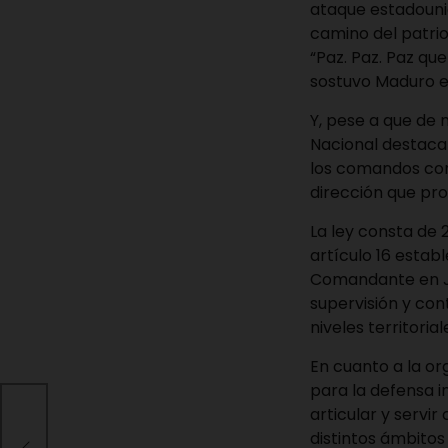
ataque estadounid
camino del patrio
“Paz. Paz. Paz q
sostuvo Maduro en
Y, pese a que de 
Nacional destaca 
los comandos como
dirección que pro
La ley consta de 2
artículo 16 estab
Comandante en Je
supervisión y con
niveles territoria
En cuanto a la or
para la defensa i
rno
articular y servi
e
distintos ámbitos