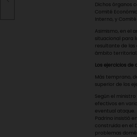
los
Dichos órganos co
Comité Económico
Interno, y Comité 
Asimismo, en el a
situacional para 
resultante de las
ámbito territorial
Los ejercicios de
Más temprano, de
superior de los ej
Según el ministro
efectivos en vari
eventual ataque.
Padrino insistió 
construida en el 
problemas domésti