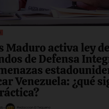
L
s Maduro activa ley d
dos de Defensa Integ
amenazas estadounide
car Venezuela: ¿qué si
práctica?
Redaccion El Tequeno
25