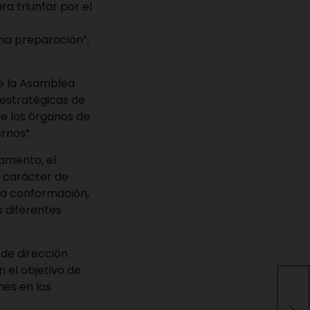
ra triunfar por el
ma preparación”,
de la Asamblea
 estratégicas de
de los órganos de
rnos”.
lamento, el
u carácter de
la conformación,
s diferentes
 de dirección
 el objetivo de
nes en los
Mig
mie