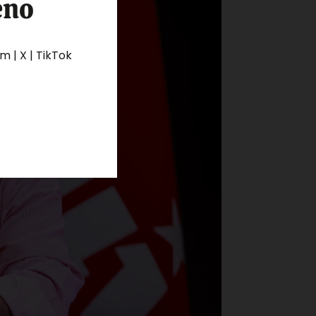
eno
 | X | TikTok