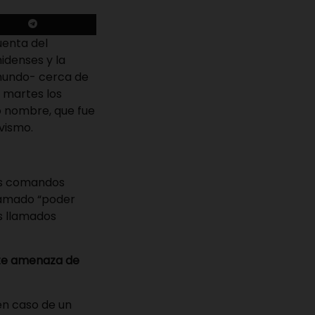
uenta del
idenses y la
 mundo- cerca de
 martes los
o nombre, que fue
vismo.
los comandos
llamado “poder
os llamados
nte amenaza de
en caso de un