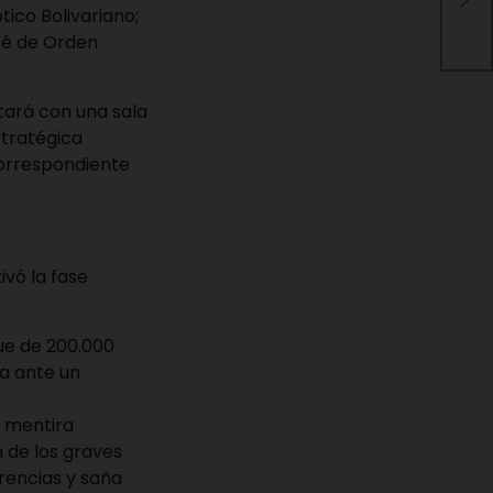
ico Bolivariano;
mas
té de Orden
tará con una sala
stratégica
correspondiente
vó la fase
gue de 200.000
sa ante un
a mentira
n de los graves
rencias y saña