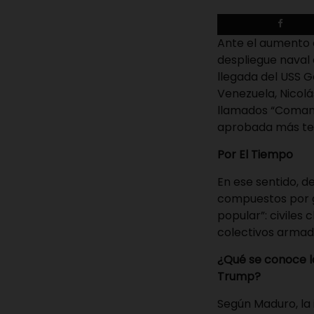
Ante el aumento d
despliegue naval 
llegada del USS G
Venezuela, Nicol
llamados “Comand
aprobada más tem
Por
El Tiempo
En ese sentido, d
compuestos por gr
popular”: civiles
colectivos armad
¿Qué se conoce l
Trump?
Según Maduro, la 