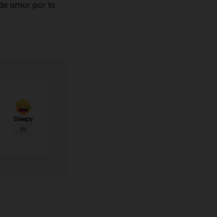
ás amor por la
Sleepy
0%