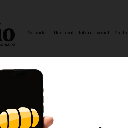
Miranda
Nacional
Internacional
Políti
de Caracas
Elías Sayegh, Darwin González,
56 minutos ago