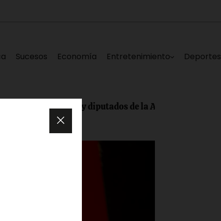
ca
Sucesos
Economía
Entretenimiento
Deporte
 Edgar Laya y diputados de la AN lanzan «Repensando 