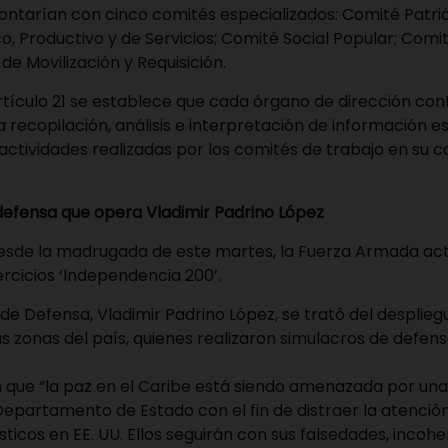
ntarían con cinco comités especializados: Comité Patriót
, Productivo y de Servicios; Comité Social Popular; Comi
de Movilización y Requisición.
rtículo 21 se establece que cada órgano de dirección con
la recopilación, análisis e interpretación de información e
 actividades realizadas por los comités de trabajo en su 
.
 defensa que opera Vladimir Padrino López
sde la madrugada de este martes, la Fuerza Armada acti
ercicios ‘Independencia 200’.
 de Defensa, Vladimir Padrino López, se trató del desplie
as zonas del país, quienes realizaron simulacros de defen
en que “la paz en el Caribe está siendo amenazada por un
Departamento de Estado con el fin de distraer la atenció
cos en EE. UU. Ellos seguirán con sus falsedades, incohe