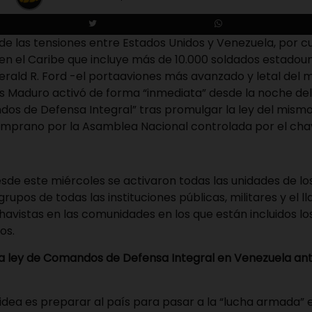
e las tensiones entre Estados Unidos y Venezuela, por c
en el Caribe que incluye más de 10.000 soldados estadoun
erald R. Ford -el portaaviones más avanzado y letal del
ás Maduro activó de forma “inmediata” desde la noche del
os de Defensa Integral” tras promulgar la ley del mism
prano por la Asamblea Nacional controlada por el cha
esde este miércoles se activaron todas las unidades de 
upos de todas las instituciones públicas, militares y el 
 chavistas en las comunidades en los que están incluidos l
os.
a ley de Comandos de Defensa Integral en Venezuela a
idea es preparar al país para pasar a la “lucha armada” 