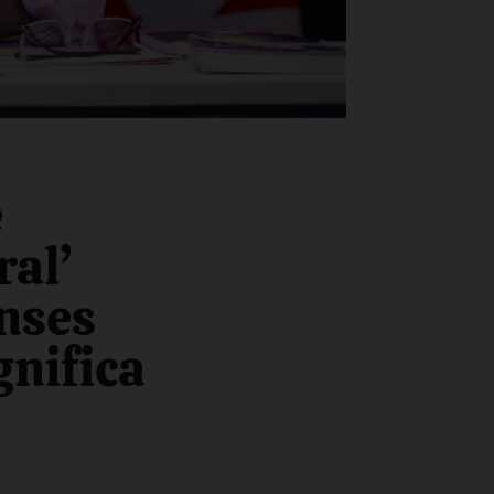
e
ral’
nses
gnifica