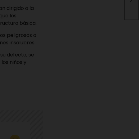
per
 dirigido a la
que los
tructura básica.
tos peligrosos o
nes insalubres.
su defecto, se
los niños y