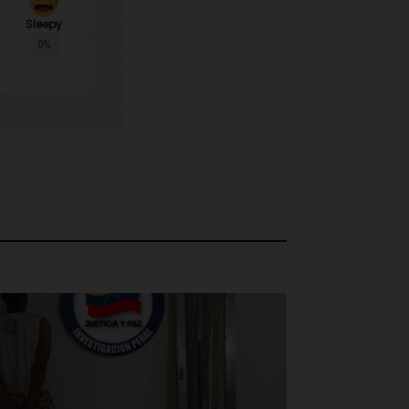
Sleepy
0%