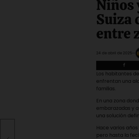
Niños 
read
time
Suiza 
entre 
24 de abril de 2025
Los habitantes de
enfrentan una ala
familias.
En una zona donde
embarazadas y an
una solución defin
des
Hace varios años 
nes
pero hasta la fe