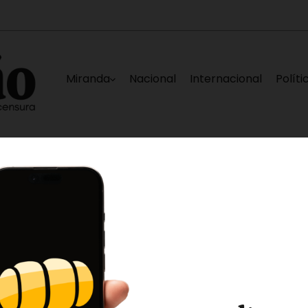
Miranda
Nacional
Internacional
Políti
e agosto
Plataforma Unitaria espera que mesa
4 horas ago