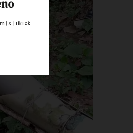
eno
 | X | TikTok