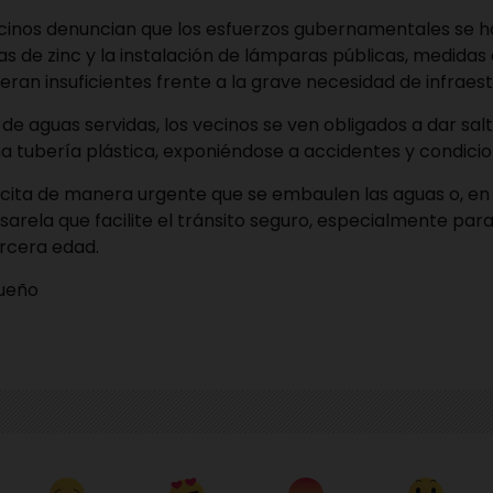
cinos denuncian que los esfuerzos gubernamentales se han
s de zinc y la instalación de lámparas públicas, medidas 
eran insuficientes frente a la grave necesidad de infraes
 de aguas servidas, los vecinos se ven obligados a dar sal
 tubería plástica, exponiéndose a accidentes y condicio
cita de manera urgente que se embaulen las aguas o, en 
arela que facilite el tránsito seguro, especialmente para 
ercera edad.
queño