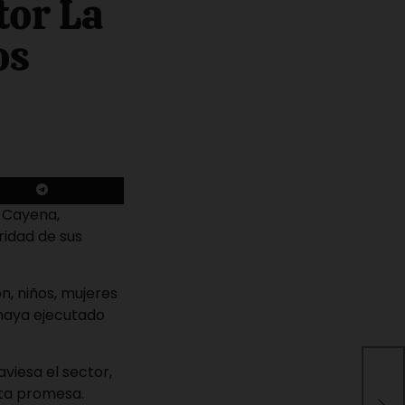
tor La
os
a Cayena,
ridad de sus
n, niños, mujeres
haya ejecutado
viesa el sector,
Mód
sta promesa.
ate