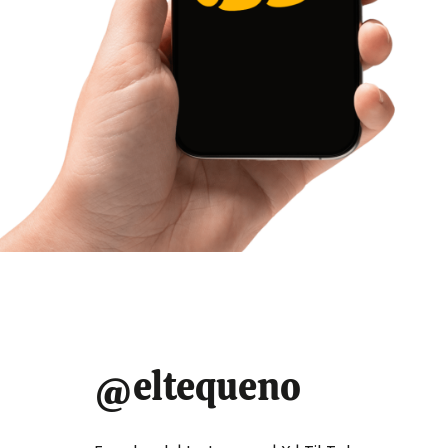
@eltequeno