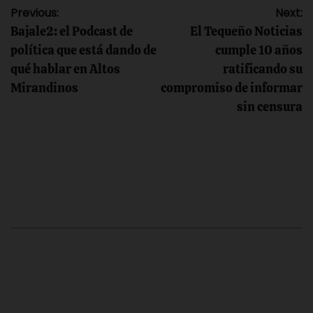
Navegación
Previous:
Next:
‎Bajale2: el Podcast de
El Tequeño Noticias
de
política que está dando de
cumple 10 años
qué hablar en Altos
ratificando su
entradas
Mirandinos
compromiso de informar
sin censura