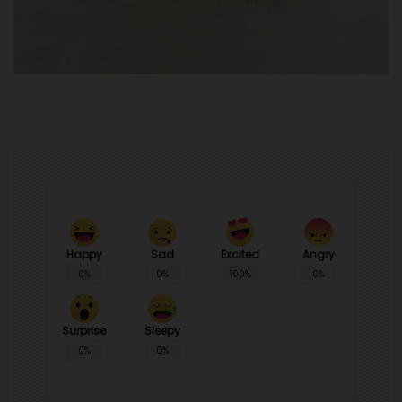
Happy
Sad
Angry
Excited
0%
0%
0%
100%
Surprise
Sleepy
0%
0%