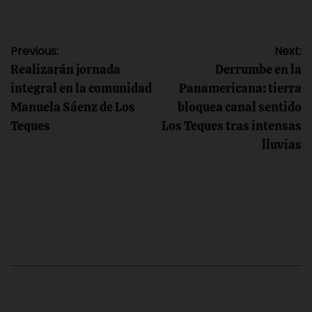
Navegación
Previous:
Next:
Realizarán jornada
Derrumbe en la
de
integral en la comunidad
Panamericana: tierra
Manuela Sáenz de Los
bloquea canal sentido
entradas
Teques
Los Teques tras intensas
lluvias