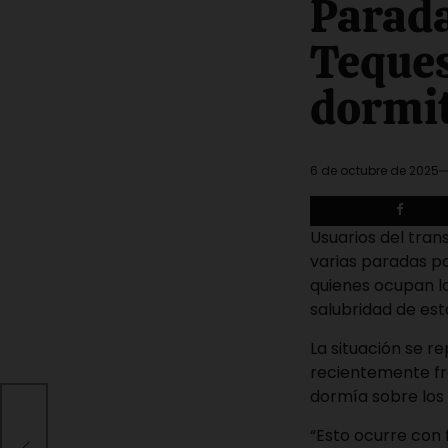
Parada
read
time
Teque
dormit
6 de octubre de 2025
Usuarios del tran
varias paradas po
quienes ocupan lo
salubridad de est
La situación se r
recientemente fre
dormía sobre los
ur
agua
“Esto ocurre con 