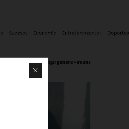
ca
Sucesos
Economía
Entretenimiento
Deporte
a de diálogo genere «avances reales para Venezuela»