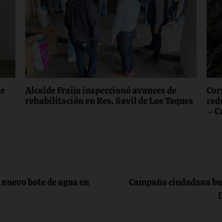
ue
Alcalde Fraija inspeccionó avances de
Cor
rehabilitación en Res. Savil de Los Teques
red
– C
 nuevo bote de agua en
Campaña ciudadana busc
D