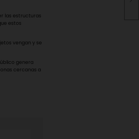
Igl
los
r las estructuras
que estos
jetos vengan y se
público genera
 zonas cercanas a