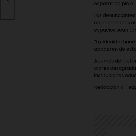
esperar de pie el 
Los denunciantes 
en condiciones ad
espacios sean t
“La Alcaldía hace
apoderen de esto
Además del deteri
olores desagrada
instituciones edu
Redacción El Te