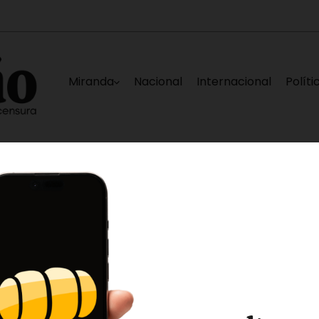
Miranda
Nacional
Internacional
Políti
de agosto
Plataforma Unitaria espera que mes
7 horas ago