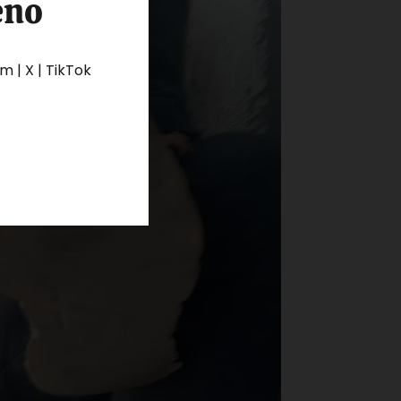
eno
 | X | TikTok