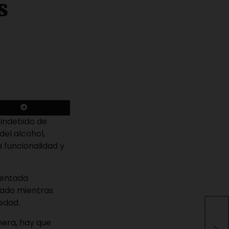
s
 indebido de
del alcohol,
 funcionalidad y
mentada
iado mientras
iedad.
Cam
ilu
hera, hay que