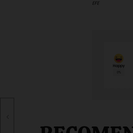
EFE
Happy
0%
es
ania