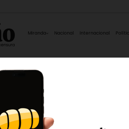
Miranda
Nacional
Internacional
Políti
ectadas en La Guaira
Nueva falla eléctrica d
8 horas ago