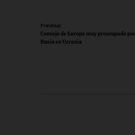
Navegación
Previous:
Consejo de Europa muy preocupado por
de
Rusia en Ucrania
entradas