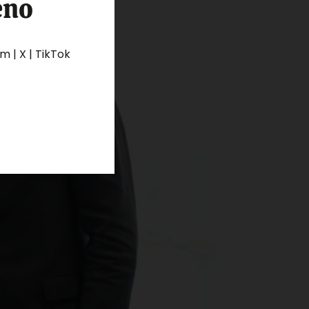
eno
 | X | TikTok