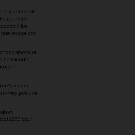
ran y donde, al
hospitalario,
tacado a los
, que acoge dos
tros y ahora se
e no sucedía
uropeo e
o en Granada
n «muy positiva
oja es,
dial 2030 aquí