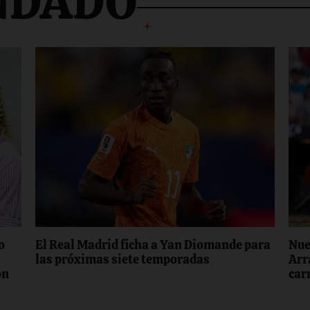
NDADO
o
El Real Madrid ficha a Yan Diomande para
Nue
a
las próximas siete temporadas
Arr
on
carr