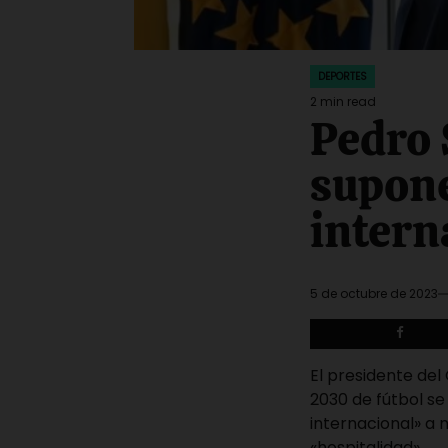
DEPORTES
POSTED
IN
2 min read
Estimated
Pedro
read
time
supone
intern
5 de octubre de 2023
El presidente del
2030 de fútbol s
internacional» a 
«hospitalidad».