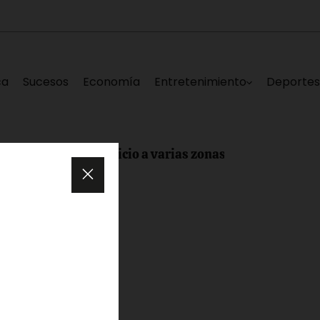
ca
Sucesos
Economía
Entretenimiento
Deporte
eja sin servicio a varias zonas de Los Teques este sábado