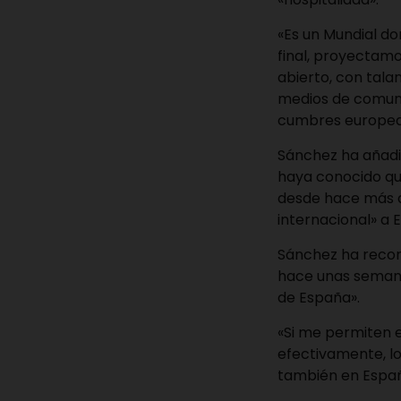
«Es un Mundial do
final, proyectamo
abierto, con tala
medios de comuni
cumbres europeas
Sánchez ha añadi
haya conocido qu
desde hace más d
internacional» a 
Sánchez ha recor
hace unas semana
de España».
«Si me permiten el
efectivamente, lo
también en Españ