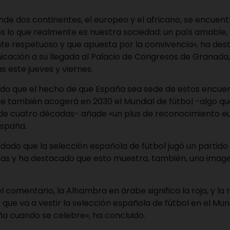
nde dos continentes, el europeo y el africano, se encuent
s lo que realmente es nuestra sociedad: un país amable, 
nte respetuoso y que apuesta por la convivencia», ha des
cación a su llegada al Palacio de Congresos de Granada
 este jueves y viernes.
do que el hecho de que España sea sede de estos encuen
e también acogerá en 2030 el Mundial de fútbol -algo qu
e cuatro décadas- añade «un plus de reconocimiento e
España.
dado que la selección española de fútbol jugó un partid
s y ha destacado que esto muestra, también, una image
 comentario, la Alhambra en árabe significa la roja, y la r
 que va a vestir la selección española de fútbol en el Mun
a cuando se celebre», ha concluido.