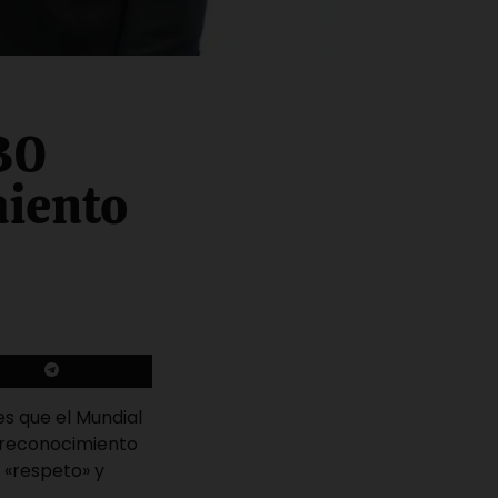
30
miento
es que el Mundial
e reconocimiento
, «respeto» y