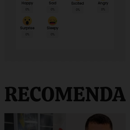
Happy
Sad
Angry
Excited
0%
0%
0%
0%
Surprise
Sleepy
0%
0%
RECOMENDA