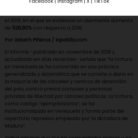
Facebook | Instagram | X | TikTok
país, actualizó su informe anual sobre las víctimas
contabilizadas de las torturas en Venezuela durante
el 2019, en el que se evidencia un alarmante aumento
de
526,60%
con respecto a 2018.
Por Lisbeth Piñeros / lapatilla.com
El informe -publicado en noviembre de 2019 y
actualizado en días recientes- señala que “la tortura
en Venezuela se ha convertido en una práctica
generalizada y sistemática que se comete a diario en
la mayoría de las cárceles y centros de detención
del país, contra presos comunes y personas
privadas de libertad por razones políticas. La tortura,
como castigo “ejemplarizante”, se ha
institucionalizado en Venezuela y forma parte del
repertorio represivo empleado por la dictadura de
Maduro”.
Indica además que “en las comunidades pobres y en