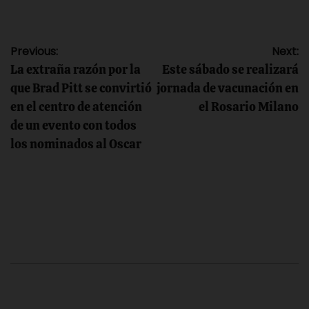
Navegación
Previous:
Next:
La extraña razón por la
Este sábado se realizará
de
que Brad Pitt se convirtió
jornada de vacunación en
en el centro de atención
el Rosario Milano
entradas
de un evento con todos
los nominados al Oscar