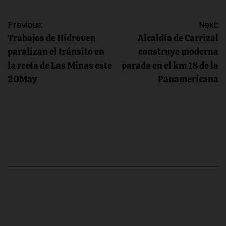
Navegación
Previous:
Next:
Trabajos de Hidroven
Alcaldía de Carrizal
de
paralizan el tránsito en
construye moderna
la recta de Las Minas este
parada en el km 18 de la
entradas
20May
Panamericana