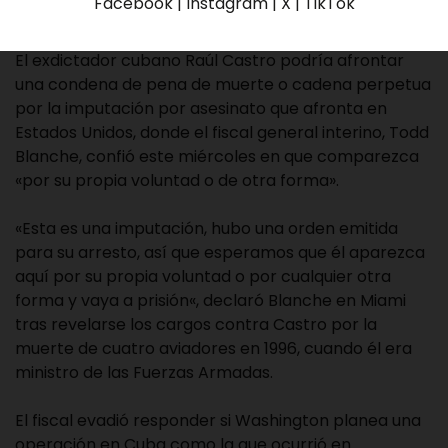
Facebook | Instagram | X | TikTok
El exdictador cubano Raúl Castro podría afrontar
una condena de pena de muerte o cadena perpetua
por la imputación por asesinato que afronta en
Estados Unidos, donde el fiscal general interino, Todd
Blanche, confió este miércoles en que comparezca
«por su propia voluntad o de otra forma».
«Esta es una imputación, hubo una orden emitida
para su arresto, así que esperamos que él aparezca
aquí por su propia voluntad o por cualquier otra
forma y vaya a prisión«, declaró Blanche en Miami
tras revelarse los cargos contra Castro por la
muerte de cuatro aviadores en 1996, cuando él era
ministro de las Fuerzas Armadas.
El fiscal evadió responder si Washington planea una
operación en Cuba como la que ocurrió en