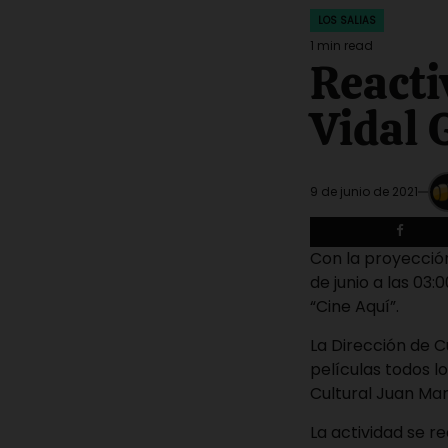
LOS SALIAS
POSTED
IN
1 min read
Estimated
Reacti
read
time
Vidal 
9 de junio de 2021
Con la proyecció
de junio a las 03:
“Cine Aquí”.
La Dirección de 
películas todos l
Cultural Juan Ma
La actividad se r