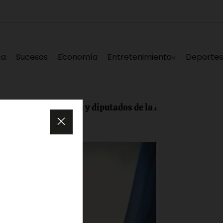
ca
Sucesos
Economía
Entretenimiento
Deporte
, Edgar Laya y diputados de la AN lanzan «Repensando