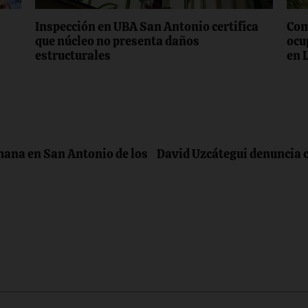
Inspección en UBA San Antonio certifica
Com
‎que núcleo no presenta daños
ocu
estructurales
en 
mana en San Antonio de los
David Uzcátegui denuncia c