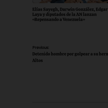
Elías Sayegh, Darwin González, Edgar
Laya y diputados de la AN lanzan
«Repensando a Venezuela»
Navegación
Previous:
Detenido hombre por golpear a su her
de
Altos
entradas