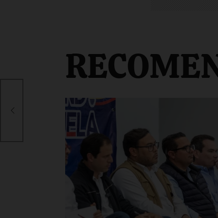
RECOME
ear
nio