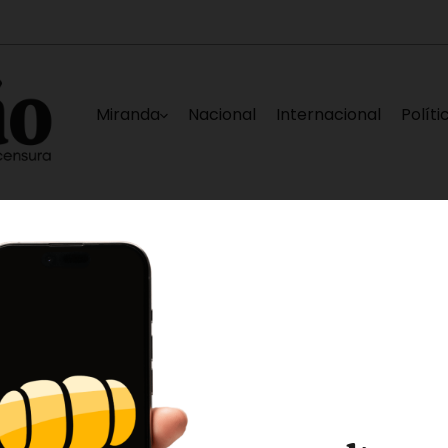
Miranda
Nacional
Internacional
Políti
iá de Caracas
Elías Sayegh, Darwin González
10 horas ago