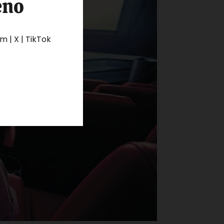
eno
 | X | TikTok