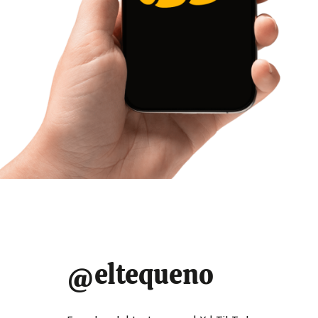
@eltequeno