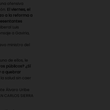
 una ofensiva
tón.
El viernes, el
zo a la reforma a
presentantes
beral Luis
saje a Gaviria,
evo ministro del
uno de ellos, le
os públicos? ¿Sí
y a quebrar
la salud sin caer
nte Álvaro Uribe
UAN CARLOS SIERRA