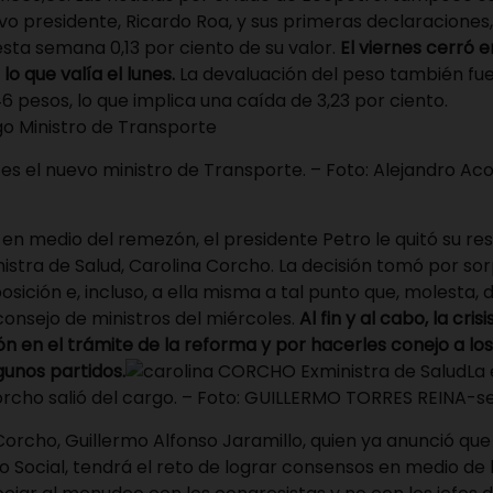
vo presidente, Ricardo Roa, y sus primeras declaraciones,
sta semana 0,13 por ciento de su valor.
El viernes cerró e
o que valía el lunes.
La devaluación del peso también fue
6 pesos, lo que implica una caída de 3,23 por ciento.
es el nuevo ministro de Transporte. – Foto: Alejandro A
en medio del remezón, el presidente Petro le quitó su res
nistra de Salud, Carolina Corcho. La decisión tomó por sor
posición e, incluso, a ella misma a tal punto que, molesta, 
consejo de ministros del miércoles.
Al fin y al cabo, la cris
n en el trámite de la reforma y por hacerles conejo a lo
gunos partidos.
La
Corcho salió del cargo. – Foto: GUILLERMO TORRES REINA-
orcho, Guillermo Alfonso Jaramillo, quien ya anunció que
 Social, tendrá el reto de lograr consensos en medio de l