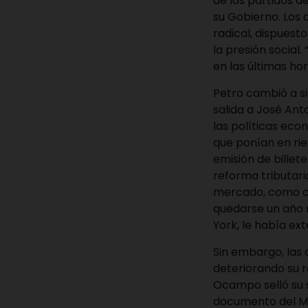
de los partidos 
su Gobierno. Los
radical, dispuest
la presión social.
en las últimas ho
Petro cambió a si
salida a José Ant
las políticas ec
que ponían en rie
emisión de billet
reforma tributar
mercado, como co
quedarse un año 
York, le había ext
Sin embargo, las 
deteriorando su r
Ocampo selló su 
documento del Min