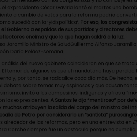
iar al menudeo con los congresistas y no con los jefes de
 el expresidente César Gaviria lanzó el martes una bomba
miento a cambio de votos para la reforma podría converti
omo sucedió con la ‘yidispolítica’. P
or eso, los congresist
el Gobierno a espaldas de sus partidos y directores deb
reflectores encima y que lo que hagan saldrá a la luz.
Guillermo Alfonso Jaramillo 
: León Darío Peláez-semana
 análisis del nuevo gabinete coincidieron en que se trata
.
El temor de algunos es que el mandatario haya perdido
erno y, por tanto, se radicalice cada día más. De hecho, e
ó el debate sobre temas muy espinosos y que causan tan
imismo, invitó a los campesinos, indígenas y afros a “movi
ron los expresidentes.
A Santos le dijo “mentiroso” por def
 muchos atribuyen la salida del cargo del ministro del Int
esalia de Petro por considerarlo un “santista” purasangre
s alrededor de las reformas, pero en una entrevista en
E
istra Corcho siempre fue un obstáculo porque no cumplía