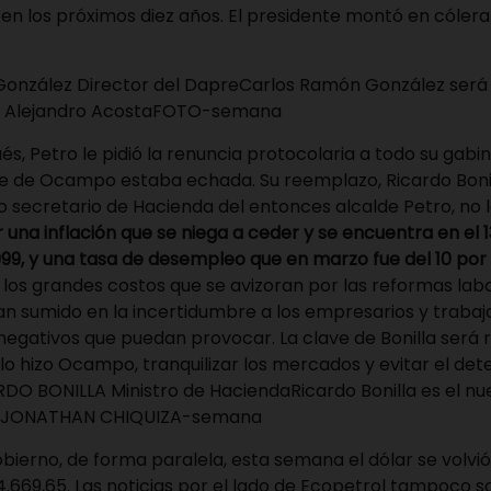
 en los próximos diez años. El presidente montó en cólera
Carlos Ramón González será 
o: Alejandro AcostaFOTO-semana
s, Petro le pidió la renuncia protocolaria a todo su gabin
rte de Ocampo estaba echada. Su reemplazo, Ricardo Bonil
cretario de Hacienda del entonces alcalde Petro, no la 
una inflación que se niega a ceder y se encuentra en el 13
99, y una tasa de desempleo que en marzo fue del 10 por
os grandes costos que se avizoran por las reformas labo
han sumido en la incertidumbre a los empresarios y trabaj
negativos que puedan provocar. La clave de Bonilla será r
 lo hizo Ocampo, tranquilizar los mercados y evitar el dete
Ricardo Bonilla es el n
o: JONATHAN CHIQUIZA-semana
obierno, de forma paralela, esta semana el dólar se volvió
4.669,65. Las noticias por el lado de Ecopetrol tampoco s