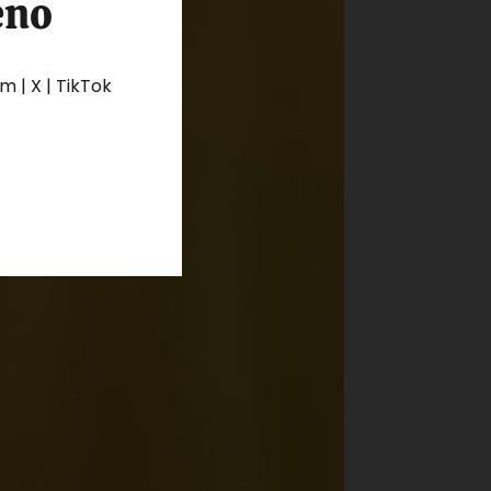
eno
 | X | TikTok