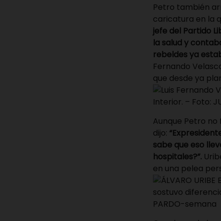
Petro también arr
caricatura en la 
jefe del Partido 
la salud y contab
rebeldes ya estab
Fernando Velasco
que desde ya plan
Interior. – Foto
Aunque Petro no fu
dijo:
“Expresidente
sabe que eso llev
hospitales?”.
Urib
en una pelea per
sostuvo diferenci
PARDO-semana