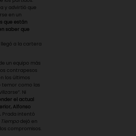
 los partidos.
 y advirtió que
rse en un
as que están
en saber que
llegó a la cartera
 de un equipo más
 los contrapesos
n los últimos
to temor como las
lizarse”. Ni
ender el actual
erior, Alfonso
.
Prada intentó
l Tiempo
dejó en
 los compromisos.