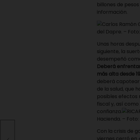
billones de pesos
información.
del Dapre. – Fot
Unas horas despué
siguiente, la sue
desempeñó como se
Deberá enfrentar 
más alta desde 19
deberá capotear l
de la salud, que 
posibles efectos 
fiscal y, así como
confianza.
Hacienda. – Fot
Con la crisis de g
on
viernes cerró en 