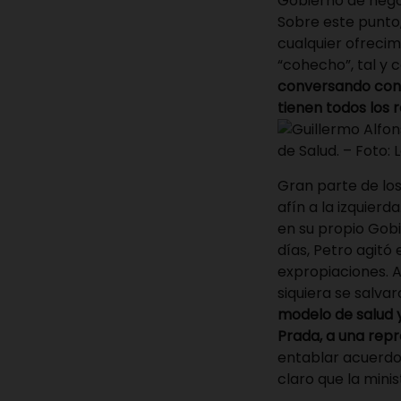
Gobierno de negoc
Sobre este punto,
cualquier ofreci
“cohecho”, tal y c
conversando con 
tienen todos los 
de Salud. – Foto
Gran parte de los
afín a la izquierda
en su propio Gobi
días, Petro agit
expropiaciones. As
siquiera se salva
modelo de salud y
Prada, a una repr
entablar acuerdo
claro que la min