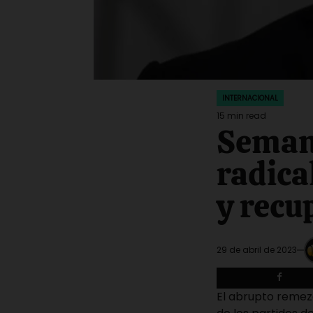
INTERNACIONAL
POSTED
IN
15 min read
Estimated
Semana
read
time
radica
y recu
29 de abril de 2023
El abrupto remez