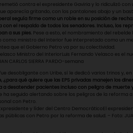
emetió contra el expresidente Gaviria y lo ridiculizó con
que aparecía gritando, con los pantalones abajo y un bas
Liberal seguía firme como un roble en su posición de recha
a con el respaldo de todos los senadores. Incluso, los re
an a sus pies.
Pese a esto, el nombramiento del rebelde li
 como ministro del Interior fue interpretado como un men
tea que el Gobierno Petro va por su colectividad.
Luis Fernando Velasco es el nu
: JUAN CARLOS SIERRA PARDO-semana
e desobligante con Uribe, sí le dedicó varios trinos y, en 
, ¿para qué quiere que las EPS privadas manejen los diner
a a desatender pacientes incluso con peligro de muerte 
e ha seguido alertando sobre los peligros de la reforma a 
sonal con Petro.
El expreside
as públicas con Petro por la reforma de salud. – Foto: J