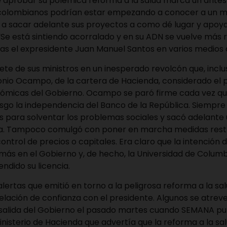
de aprobar su polémica reforma a la salud marca un antes
 colombianos podrían estar empezando a conocer a un 
o a sacar adelante sus proyectos a como dé lugar y apoya
 “Se está sintiendo acorralado y en su ADN se vuelve más ra
ras el expresidente Juan Manuel Santos en varios medios
ete de sus ministros en un inesperado revolcón que, inclus
onio Ocampo, de la cartera de Hacienda, considerado el p
onómicas del Gobierno. Ocampo se paró firme cada vez q
sgo la independencia del Banco de la República. Siempre 
es para solventar los problemas sociales y sacó adelante
ia. Tampoco comulgó con poner en marcha medidas restr
ntrol de precios o capitales. Era claro que la intenció
más en el Gobierno y, de hecho, la Universidad de Columb
endido su licencia.
alertas que emitió en torno a la peligrosa reforma a la sa
elación de confianza con el presidente. Algunos se atrev
salida del Gobierno el pasado martes cuando SEMANA pu
isterio de Hacienda que advertía que la reforma a la sal