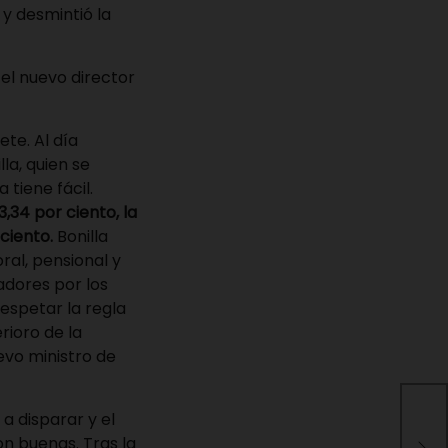
 y desmintió la
el nuevo director
ete. Al día
la, quien se
tiene fácil.
,34 por ciento, la
 ciento.
Bonilla
ral, pensional y
adores por los
espetar la regla
rioro de la
uevo ministro de
 a disparar y el
Cifr
des
on buenas. Tras la