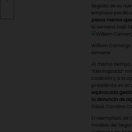
s
llegada de su nue
empresa perdió e
pesos menos que l
la semana bajó 14
William Camargo 
semana
Al mismo tiempo, 
“ideologizada” mi
coalición y a la o
presidente en el 
equivocada gestió
la denuncia de al
Salud, Carolina 
El reemplazo de C
modelo del Seguro