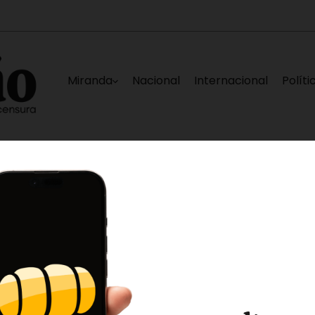
Miranda
Nacional
Internacional
Políti
es
Capturado en Los Teques sujeto solicitad
3 minutos ago