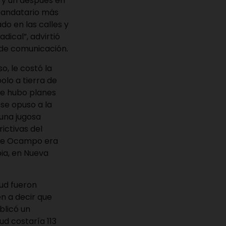
 y un después en
mandatario más
do en las calles y
dical”, advirtió
 de comunicación.
o, le costó la
olo a tierra de
ue hubo planes
se opuso a la
 una jugosa
ictivas del
n de Ocampo era
ia, en Nueva
lud fueron
en a decir que
blicó un
ud costaría 113