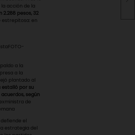
Bra
 la acción de la
n 2.288 pesos, 32
 estrepitosa: en
costaFOTO-
paldo a la
presa a la
dejó plantado al
is estalló por su
s acuerdos, según
 exministra de
semana
 defiende el
a estrategia del