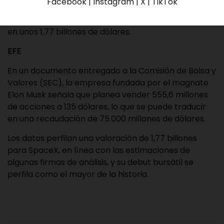
Facebook | Instagram | X | TikTok
EE.UU. que planea ofrecer acciones a 135 dólares en
su próxima salida a bolsa, lo que sitúa su valoración
en unos 1,77 billones de dólares.
EFE
En un documento entregado a la Comisión de Bolsa y
Valores (SEC), la empresa fundada por el magnate
Elon Musk señala que planea vender 555,6 millones
de acciones a 135 dólares, lo que se puede traducir
en una recaudación de 75.000 millones de dólares.
Los datos perfilan una valoración de 1,77 billones
para SpaceX, en línea con las estimaciones de
algunas firmas de análisis, y su debut bursátil se
perfila como el mayor de la historia.