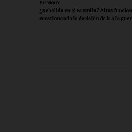
Navegación
Previous:
¿Rebelión en el Kremlin? Altos funcio
de
cuestionando la decisión de ir a la gue
entradas