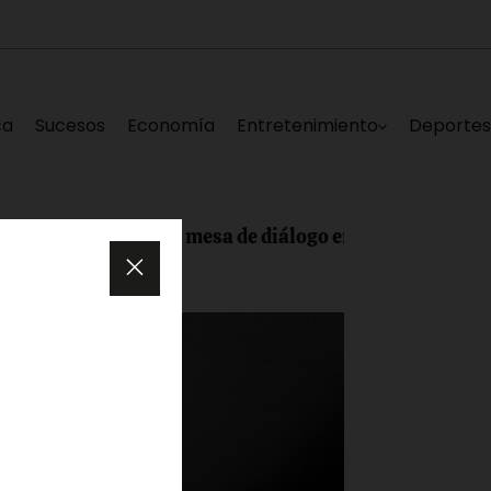
ca
Sucesos
Economía
Entretenimiento
Deporte
l inicio de la mesa de diálogo entre la AN 2015 y el ré