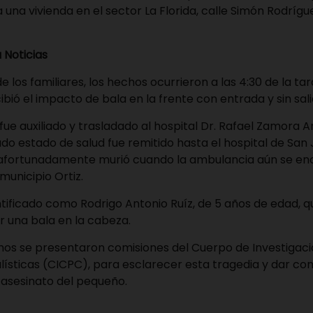
una vivienda en el sector La Florida, calle Simón Rodrígue
 Noticias
 los familiares, los hechos ocurrieron a las 4:30 de la ta
ibió el impacto de bala en la frente con entrada y sin sali
e auxiliado y trasladado al hospital Dr. Rafael Zamora A
ado estado de salud fue remitido hasta el hospital de San
safortunadamente murió cuando la ambulancia aún se e
municipio Ortiz.
ntificado como Rodrigo Antonio Ruíz, de 5 años de edad, qu
r una bala en la cabeza.
echos se presentaron comisiones del Cuerpo de Investigaci
lísticas (CICPC), para esclarecer esta tragedia y dar con
 asesinato del pequeño.