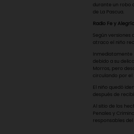
durante un robo a 
de La Pascua.
Radio Fe y Alegría
Según versiones de
atraco el niño rec
Inmediatamente fu
debido a su delic
Morros, pero de
circulando por el 
El niño quedó ide
después de recibi
Al sitio de los h
Penales y Crimina
responsables del