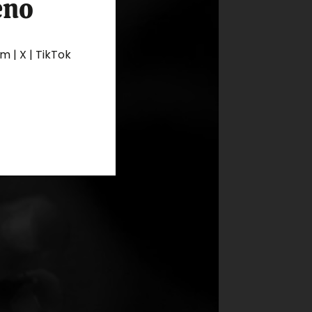
eno
 | X | TikTok