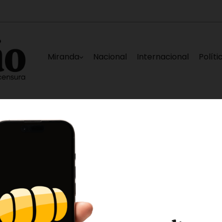
Miranda
Nacional
Internacional
Políti
 hacia la democracia»
Primeras imágenes de
52 minutos ago