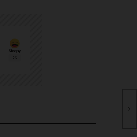
Sleepy
0%
Sal
dos
vic