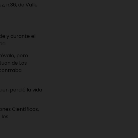
z, n.36, de Valle
rde y durante el
da.
révalo, pero
 Juan de Los
ncontraba
ien perdió la vida
ones Científicas,
 los