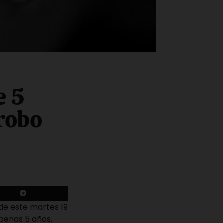
e 5
robo
de este martes 19
penas 5 años,