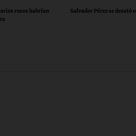
narios rusos habrían
Salvador Pérez se desató c
rra