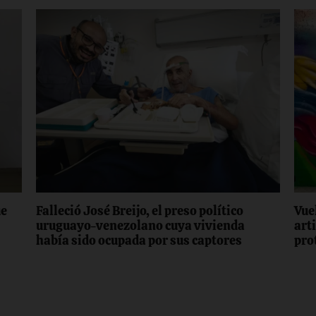
ue
Falleció José Breijo, el preso político
Vue
uruguayo-venezolano cuya vivienda
art
había sido ocupada por sus captores
pro