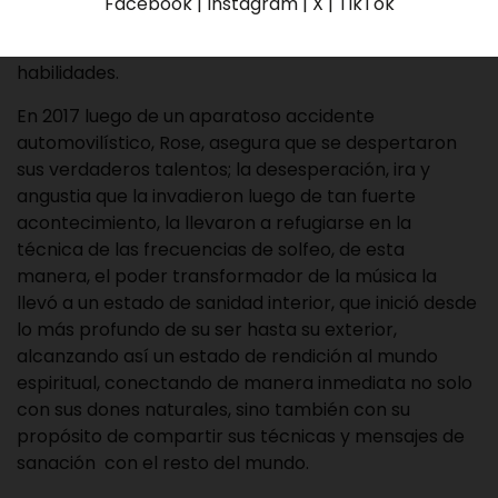
Facebook | Instagram | X | TikTok
que su objetivo era guiar a los demás y gracias a su
abuela fue desarrollando poco a poco sus
habilidades.
En 2017 luego de un aparatoso accidente
automovilístico, Rose, asegura que se despertaron
sus verdaderos talentos; la desesperación, ira y
angustia que la invadieron luego de tan fuerte
acontecimiento, la llevaron a refugiarse en la
técnica de las frecuencias de solfeo, de esta
manera, el poder transformador de la música la
llevó a un estado de sanidad interior, que inició desde
lo más profundo de su ser hasta su exterior,
alcanzando así un estado de rendición al mundo
espiritual, conectando de manera inmediata no solo
con sus dones naturales, sino también con su
propósito de compartir sus técnicas y mensajes de
sanación con el resto del mundo.