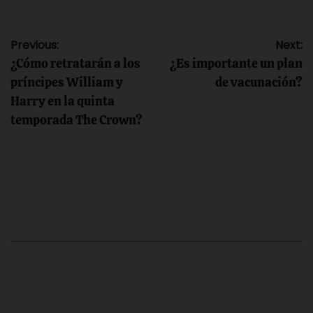
Navegación
Previous:
Next:
¿Cómo retratarán a los
¿Es importante un plan
de
príncipes William y
de vacunación?
Harry en la quinta
entradas
temporada The Crown?