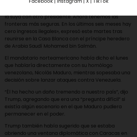
Facebook | Instagram | X | TikTok
«Ellos vaciaron sus cárceles em EEUU y los estamos
sacando, han estado enviando droga. Se salieron con
la suya con otro presidente. Ahora tenemos las
fronteras más seguras. En los últimos seis meses hay
cero ingresos ilegales», expresó este martes tras
reunirse en la Casa Blanca con el príncipe heredero
de Arabia Saudí Mohamed bin Salmán.
El mandatario norteamericano había dicho el lunes
que hablaría directamente con su homólogo
venezolano, Nicolás Maduro, mientras sopesaba una
decisión sobre lanzar ataques contra Venezuela.
“Él ha hecho un daño tremendo a nuestro país”, dijo
Trump, agregando que era una “pregunta difícil” si
existía algún escenario en el que Maduro pudiera
permanecer en el poder.
Trump también había sugerido que se estaba
abriendo una ventana diplomática con Caracas en