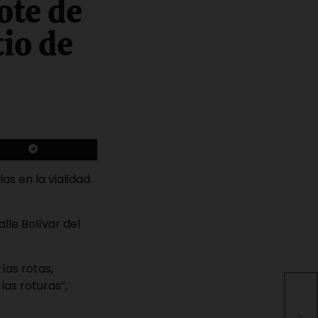
ote de
tio de
as en la vialidad
lle Bolívar del
ías rotas,
las roturas”,
Den
Sal