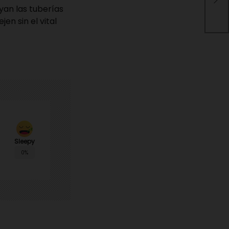
vec
yan las tuberías
por
en sin el vital
Sleepy
0%