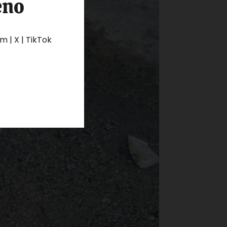
eno
 | X | TikTok