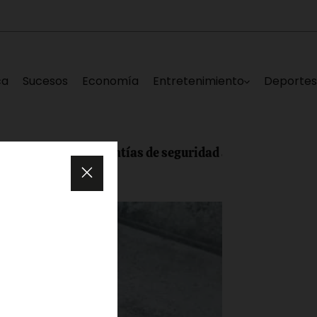
ca
Sucesos
Economía
Entretenimiento
Deporte
arantías de seguridad antes del regreso a clases el 14