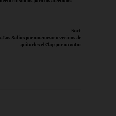
olectar insumos para los afectados
Next:
uv-Los Salias por amenazar a vecinos de
quitarles el Clap por no votar