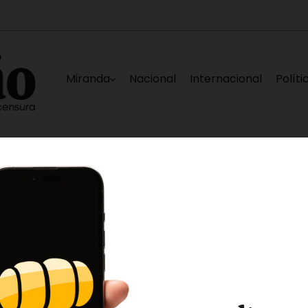
Miranda
Nacional
Internacional
Políti
rizal
Docentes de Altos Mirandinos exigen g
4 minutos ago