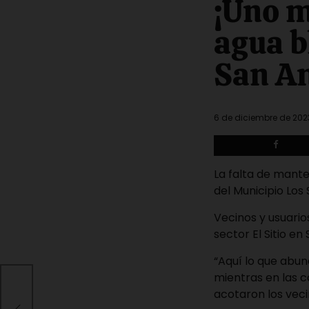
¡Uno m
read
time
agua b
San An
6 de diciembre de 202
La falta de mante
del Municipio Los S
Vecinos y usuario
sector El Sitio en
“Aquí lo que abun
mientras en las c
acotaron los veci
l de