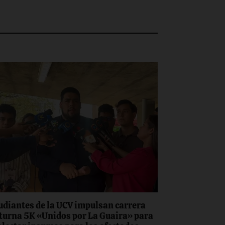
udiantes de la UCV impulsan carrera
turna 5K «Unidos por La Guaira» para