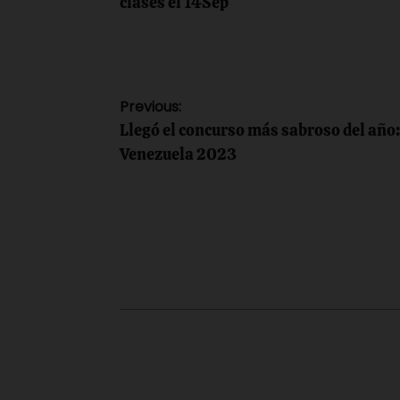
clases el 14Sep
Navegación
Previous:
Llegó el concurso más sabroso del año: 
de
Venezuela 2023
entradas