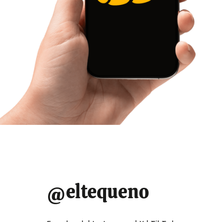
2 min read
Estimated
UPS con baterías de
read
time
litio duran hasta
tres veces más que
las de plomo
Redaccion El Tequeno
11 de julio de 2025
La falta de adaptación de las empresas venezolanas
a la alta demanda energética actual genera que
sean vulnerables a imprevistos que detengan sus
@eltequeno
operaciones, lo cual puede ocasionar la pérdida de
producciones completas y, por tanto, de las
inversiones realizadas.