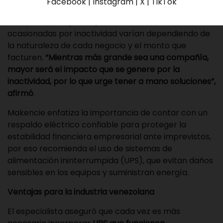
Facebook | Instagram | X | TikTok
Luis Makencie, gerente de Ventas de
Corporación
Solsica
, señaló que las pérdidas económicas
ocasionadas por inactividad varían dependiendo de
la naturaleza de cada negocio y el monto que
facturen.
“Mientras más grande sea una compañía,
mayor será el impacto que se genere por la
inactividad, por lo que urge tener a mano soluciones”,
afirmó
.
Makencie enfatiza la importancia de contar con un
respaldo eléctrico confiable para proteger la
estabilidad financiera empresarial ante imprevistos,
por eso recomienda el uso de sistemas de
alimentación ininterrumpida (UPS), que evitan daños
sensibles en los equipos y suministran energía.
Ventajas para la industria venezolana
El especialista aseguró que cada vez es más