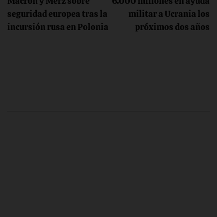
de
Macron y Merz sobre
6.000 millones en ayuda
seguridad europea tras la
militar a Ucrania los
entradas
incursión rusa en Polonia
próximos dos años