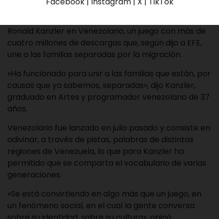
Facebook | Instagram | X | TikTok
alguien le han quitado sus «churupos» en medio de un
«bululú». Estas y otras palabras las ha recopilado
Ronald Kanzler en Venezolario, un juego con más de
cuatro millones de descargas que, según dijo a EFE,
une a las familias separadas por la migración.
«Ha funcionado para unir a las familias que están, por
causas que ya sabemos, separadas», dijo Kanzler,
graduado en Artes y programador venezolano de 37
años.
Venezolario fue lanzado en julio pasado y consiste en
adivinar, a través de pistas, palabras de distintas
regiones de Venezuela, lo que para Kanzler ha
permitido que se comparta el vocabulario de varias
generaciones.
«Se está convirtiendo en algo más que un juego, en
un fenómeno social, en el cual la gente conversa
sobre su identidad, sobre su cultura», opinó.