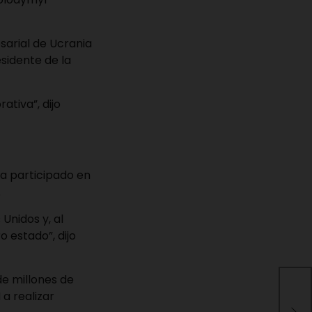
sarial de Ucrania
sidente de la
ativa”, dijo
ía participado en
.
Unidos y, al
 estado”, dijo
de millones de
Fed
a realizar
hec