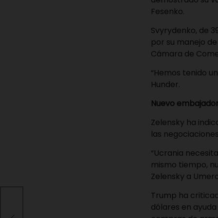
Fesenko.
Svyrydenko, de 3
por su manejo de 
Cámara de Comer
“Hemos tenido una
Hunder.
Nuevo embajador
Zelensky ha indi
las negociaciones
“Ucrania necesita
mismo tiempo, nue
Zelensky a Umero
Trump ha criticad
dólares en ayuda 
ia