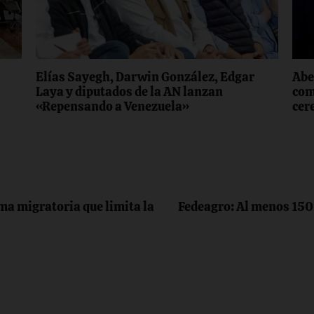
Elías Sayegh, Darwin González, Edgar
Abe
Laya y diputados de la AN lanzan
com
«Repensando a Venezuela»
cer
ma migratoria que limita la
Fedeagro: Al menos 150