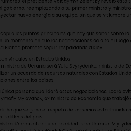
rumores, el presidente Volodymyr Zelensky reveló esta
l gobierno, reemplazando a su primer ministro y ministr
yectar nueva energía a su equipo, sin que se vislumbre un 
copiló los puntos principales que hay que saber sobre la
n un momento en que las negociaciones de alto el fuego 
sa Blanca promete seguir respaldando a Kiev.
con vínculos en Estados Unidos
ministra de Ucrania será Yulia Svyrydenko, ministra de 
lizar un acuerdo de recursos naturales con Estados Unido
aciones entre los países.
 la única persona que lideró estas negociaciones. Logró evi
 Tymofiy Mylovanov, ex ministro de Economía que trabajó
 dicho que se ganó el respeto de los socios estadounidense
s políticos del país.
nistración son ahora una prioridad para Ucrania. Svyryd
ía allí y seguirá haciéndolo”, afirmó el analista político