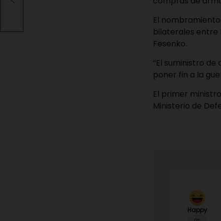
compras de arma
n
El nombramiento d
bilaterales entre
Fesenko.
“El suministro de
poner fin a la gu
El primer ministr
Ministerio de Defe
Happy
0%