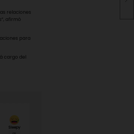
des
la 
las relaciones
”, afirmó
iaciones para
á cargo del
Sleepy
0%