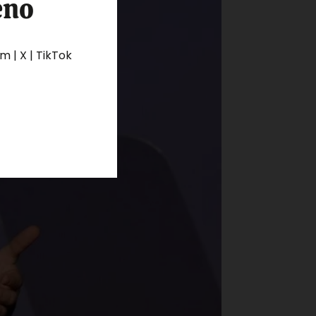
eno
 | X | TikTok