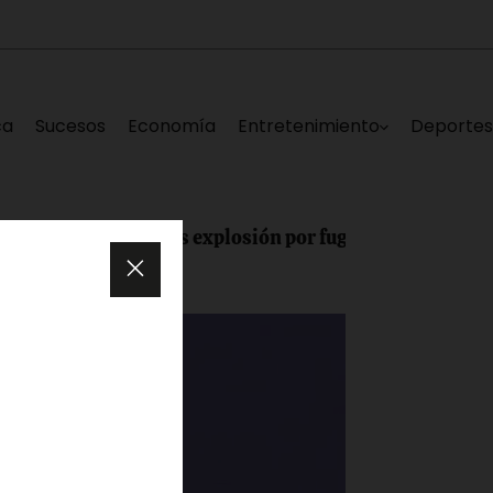
ca
Sucesos
Economía
Entretenimiento
Deporte
herida tras explosión por fuga de gas en pizzería de Ch