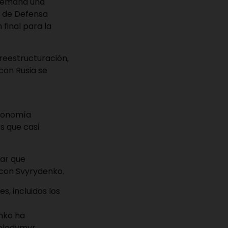
 semana una
o de Defensa
final para la
 reestructuración,
con Rusia se
Economía
s que casi
tar que
 con Svyrydenko.
s, incluidos los
enko ha
 Volodymyr