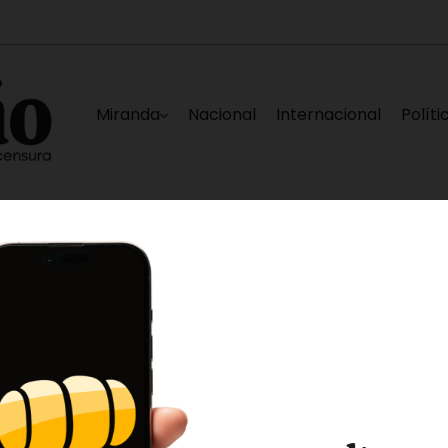
Miranda
Nacional
Internacional
Políti
Repensando a Venezuela»
Una persona resulta 
5 horas ago