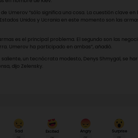
s en nombre de Kiev.
e Umerov “sólo significa una cosa. La cuestión clave en 
 Estados Unidos y Ucrania en este momento son las armas
 armas es el principal problema. El segundo son las negoc
erra. Umerov ha participado en ambas”, añadió.
o saliente, un tecnócrata modesto, Denys Shmygal, se har
nsa, dijo Zelensky.
Sad
Angry
Surprise
Excited
0%
0%
0%