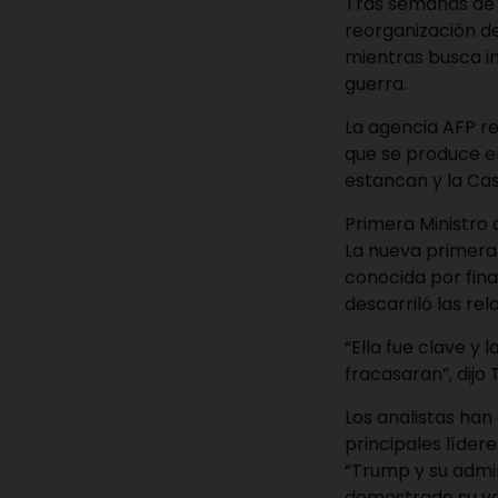
Tras semanas de 
reorganización de
mientras busca in
guerra.
La agencia AFP re
que se produce e
estancan y la Ca
Primera Ministro 
La nueva primera 
conocida por fina
descarriló las rel
“Ella fue clave y
fracasaran”, dijo
Los analistas han
principales lídere
“Trump y su admi
demostrado su val