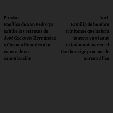
Navegación
Previous:
Next:
Basílica de San Pedro ya
Familia de hombre
de
exhibe los retratos de
trinitense que habría
José Gregorio Hernández
muerto en ataque
entradas
y Carmen Rendiles a la
estadounidense en el
espera de su
Caribe exige pruebas de
canonización
narcotráfico