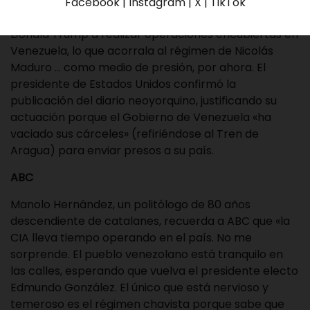
en llamas. Tampoco con la publicación de ‘The New
Facebook | Instagram | X | TikTok
York Times’ de que la CIA ha sido autorizada por
Donald Trump a realizar operaciones encubiertas en
Venezuela, lo que acorrala al régimen de Nicolás
Maduro … como medio de presión, por ahora. El
presidente de Estados Unidos confirmó la
publicación del diario neoyorquino, justificando su
actuación porque el Gobierno de Venezuela «ha
vaciado sus cárceles» (refiriéndose al Tren de
Aragua) para enviar presos a su país.
ABC
Manolo Hernández, un politólogo de 80 años
descendiente de catalanes, recuerda a ABC que «la
CIA lleva tiempo operando en el país. No me
sorprende. El pueblo venezolano está tranquilo en
las calles, esperando que vuelva el presidente electo
Edmundo González. El único que está nervioso y
temeroso es el régimen chavista porque sabe que