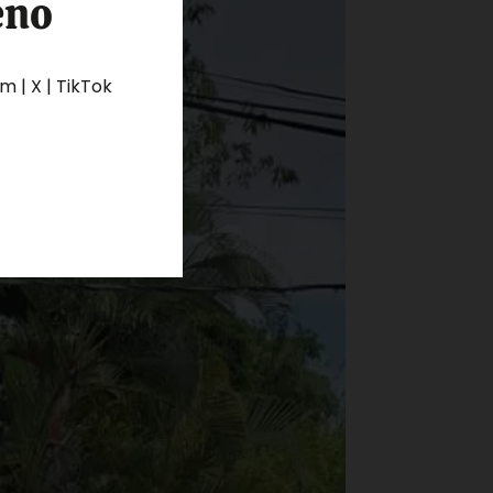
eno
 | X | TikTok