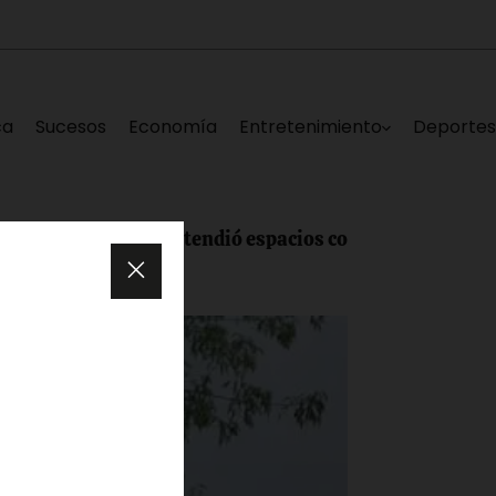
ca
Sucesos
Economía
Entretenimiento
Deporte
ión atendió espacios comunes de mercado popular en Los