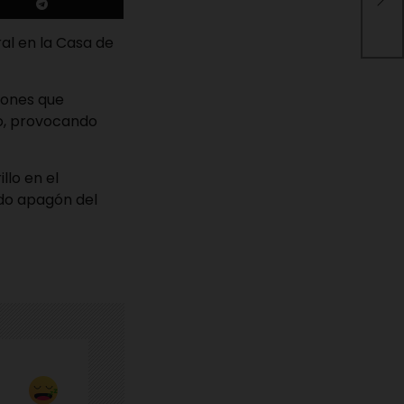
de 
Teq
al en la Casa de
gones que
ro, provocando
llo en el
ado apagón del