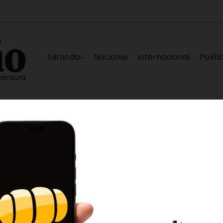
Miranda
Nacional
Internacional
Políti
ceministro eléctrico
Jornada de desratizac
14 minutos ago