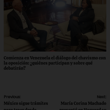
Comienza en Venezuela el diálogo del chavismo con
la oposición: ¿quiénes participan y sobre qué
debatirán?
Navegación
Previous:
Next:
México sigue trámites
María Corina Machado
para traer desde
presentó en Harvard su