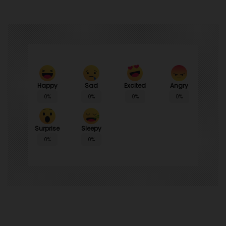
Happy
Sad
Angry
Excited
0%
0%
0%
0%
Surprise
Sleepy
0%
0%