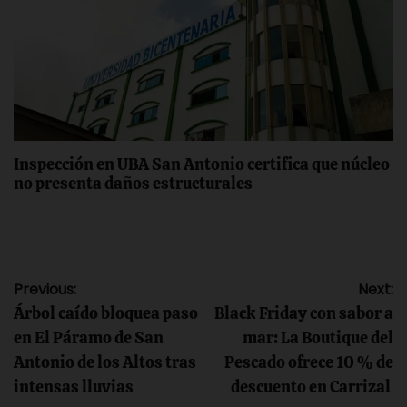
Inspección en UBA San Antonio certifica ‎que núcleo
no presenta daños estructurales
Navegación
Previous:
Next:
Árbol caído bloquea paso
Black Friday con sabor a
de
en El Páramo de San
mar: La Boutique del
Antonio de los Altos tras
Pescado ofrece 10 % de
entradas
intensas lluvias
descuento en Carrizal