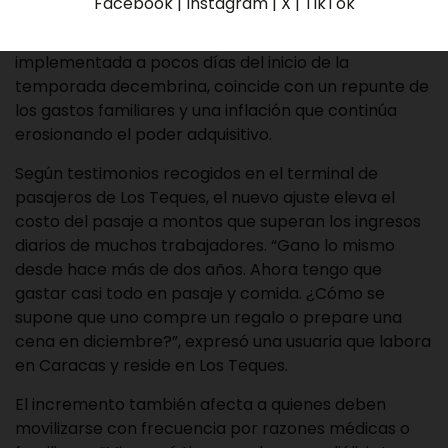
Facebook | Instagram | X | TikTok
que a diario se trasladan entre ambas ciudades por
motivos laborales, educativos o de salud. La medida,
implementada a pocos días del inicio de la
temporada decembrina, coincide con un repunte de
los gastos familiares y una inflación que continúa
erosionando el poder adquisitivo.
Según testimonios recogidos en el terminal de
pasajeros de Los Teques, el nuevo ajuste eleva el
costo del pasaje a montos que superan los ingresos
diarios de muchos trabajadores. “Gano lo mismo
desde hace más de dos años. Ahora tengo que
gastar casi todo en pasaje y comida. ¿Cómo se
supone que uno compre un regalo o prepare una
cena en diciembre?”, expresó una usuaria que labora
en Caracas y reside en Los Teques.
El incremento también afecta a quienes deben
movilizarse con frecuencia por razones médicas o