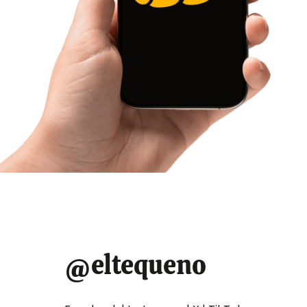
Aumento del pasaje
time
Caracas–Los
Teques golpea el
bolsillo de los
usuarios en plena
temporada
decembrina
Redaccion El Tequeno
27 de noviembre de 2025
@eltequeno
El reciente aumento del pasaje en la ruta Caracas–
Los Teques ha generado malestar entre los usuarios