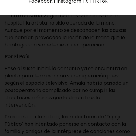
Facebook | Instagram | X | TikTok
‘Espejo Público’, la cantante fue hospitalizada hace
10 días en la unidad de cuidados intensivos (UCI) del
centro de salud. Según fuentes cercanas a dicho
hospital, la artista ha sido operada de la mano.
Aunque por el momento se desconocen las causas
que habrían provocado la lesión de la mano que le
ha obligado a someterse a una operación.
Por
El País
Pese al susto inicial, la cantante ya se encuentra en
planta para terminar con su recuperación pues,
según el espacio televisivo, Amaia habría pasado un
postoperatorio complicado por no cumplir las
directrices médicas que le dieron tras la
intervención.
Tras conocer la noticia, los redactores de ‘Espejo
Público’ han intentado ponerse en contacto con la
familia y amigos de la intérprete de canciones como