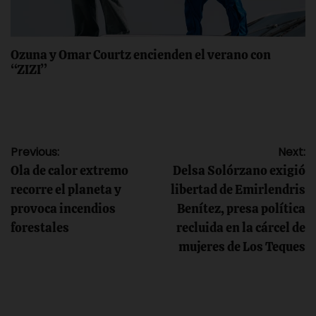
Ozuna y Omar Courtz encienden el verano con
“ZIZI”
Navegación
Previous:
Next:
Ola de calor extremo
Delsa Solórzano exigió
de
recorre el planeta y
libertad de Emirlendris
provoca incendios
Benítez, presa política
entradas
forestales
recluida en la cárcel de
mujeres de Los Teques