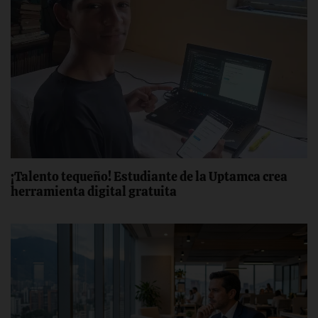
¡Talento tequeño! ‎Estudiante de la Uptamca crea
‎herramienta digital gratuita