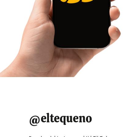
@eltequeno