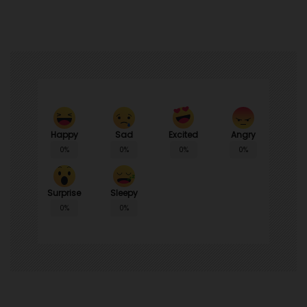
Happy
Sad
Angry
Excited
0%
0%
0%
0%
Surprise
Sleepy
0%
0%