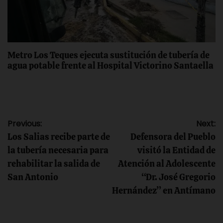
Metro Los Teques ejecuta sustitución de tubería de
agua potable frente al Hospital Victorino Santaella
Navegación
Previous:
Next:
Los Salias recibe parte de
Defensora del Pueblo
de
la tubería necesaria para
visitó la Entidad de
rehabilitar la salida de
Atención al Adolescente
entradas
San Antonio
“Dr. José Gregorio
Hernández” en Antímano