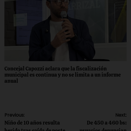
Concejal Capozzi aclara que la fiscalización
municipal es continua y no se limita a un informe
anual
Navegación
Previous:
Next:
Niño de 10 años resulta
De 450 a 460 bs:
herido tras caída de poste
usuarios denuncian