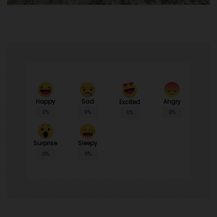
Happy
Sad
Angry
Excited
0%
0%
0%
0%
Surprise
Sleepy
0%
0%