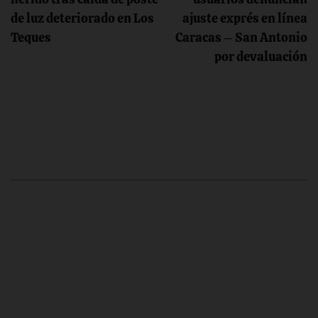
de
de luz deteriorado en Los
ajuste exprés en línea
entradas
Teques
Caracas – San Antonio
por devaluación