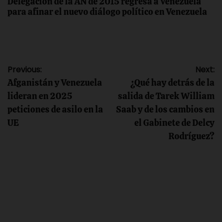
Delegación de la AN de 2015 regresa a Venezuela
para afinar el nuevo diálogo político en Venezuela
Navegación
Previous:
Next:
Afganistán y Venezuela
¿Qué hay detrás de la
de
lideran en 2025
salida de Tarek William
peticiones de asilo en la
Saab y de los cambios en
entradas
UE
el Gabinete de Delcy
Rodríguez?