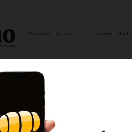
Miranda
Nacional
Internacional
Políti
adas en La Guaira
Nueva falla eléctrica deja
10 horas ago