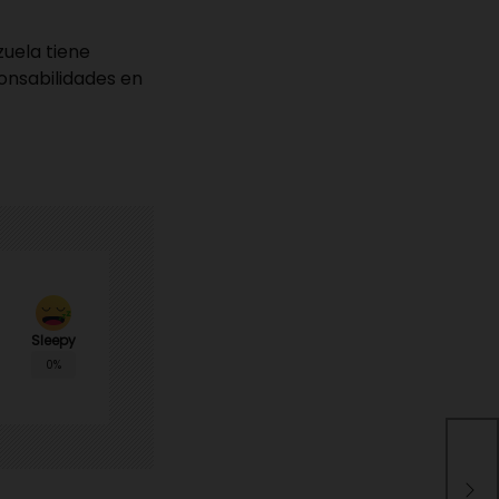
zuela tiene
onsabilidades en
Sleepy
0%
Bot
La 