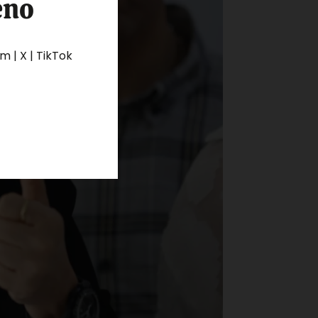
eno
 | X | TikTok