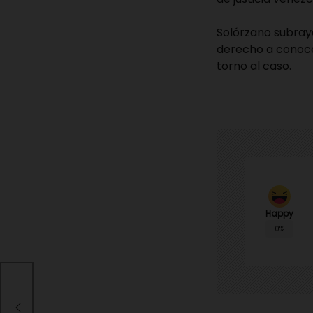
Solórzano subrayó
derecho a conoce
torno al caso.
Happy
0%
nar