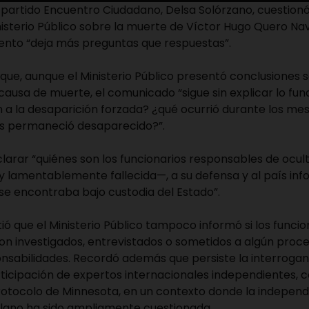
l partido Encuentro Ciudadano, Delsa Solórzano, cuestio
nisterio Público sobre la muerte de Víctor Hugo Quero Nav
nto “deja más preguntas que respuestas”.
que, aunque el Ministerio Público presentó conclusiones s
a causa de muerte, el comunicado “sigue sin explicar lo fu
n a la desaparición forzada? ¿qué ocurrió durante los me
s permaneció desaparecido?”.
larar “quiénes son los funcionarios responsables de ocult
 lamentablemente fallecida—, a su defensa y al país in
se encontraba bajo custodia del Estado”.
tió que el Ministerio Público tampoco informó si los funcio
ron investigados, entrevistados o sometidos a algún proc
nsabilidades. Recordó además que persiste la interrogan
rticipación de expertos internacionales independientes, 
rotocolo de Minnesota, en un contexto donde la independ
zolano ha sido ampliamente cuestionada.