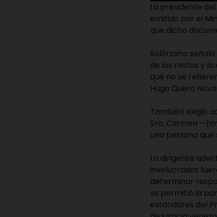
La presidente de
emitido por el Mi
que dicho docume
Solórzano señaló 
de los restos y l
qué no se refiere
Hugo Quero Nava
También exigió ac
Sra. Carmen —hoy
una persona que 
La dirigente advir
involucrados fue
determinar respo
se permitió la pa
estándares del P
de justicia vene