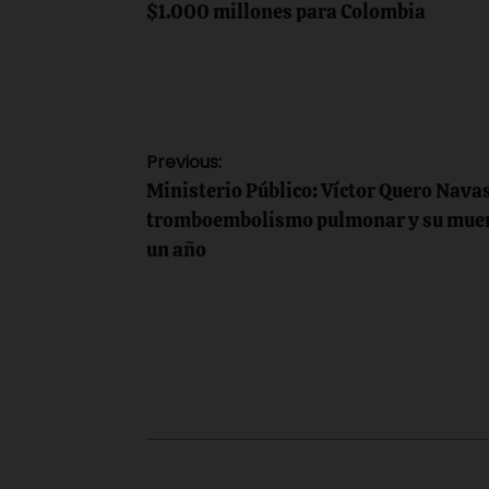
$1.000 millones para Colombia
Navegación
Previous:
Ministerio Público: Víctor Quero Navas
de
tromboembolismo pulmonar y su muert
un año
entradas