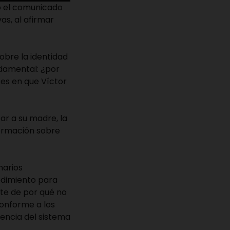
nó el comunicado
as, al afirmar
obre la identidad
ndamental: ¿por
ses en que Víctor
ar a su madre, la
formación sobre
narios
edimiento para
te de por qué no
conforme a los
encia del sistema