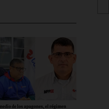
via
medio de los apagones, el régimen