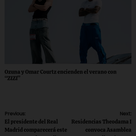
Ozuna y Omar Courtz encienden el verano con
“ZIZI”
Navegación
Previous:
Next:
El presidente del Real
Residencias Theodama I
de
Madrid comparecerá este
convoca Asamblea