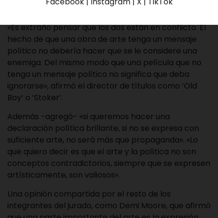
Facebook | Instagram | X | TikTok
separados».
«Es extraño pensar que los dos están en conflicto. El
hecho de que una obra de arte tenga un mensaje
político no debería hacer que se le considere una
enemiga. Del mismo modo que una película que no
tenga un mensaje político no significa que deba
ignorarse», afirmó el director de títulos como ‘Old
Boy’ o ‘Stoker’.
Además -agregó- «si queremos hacer una
declaración política brillante, si no se expresa con
suficiente arte, no será más que propaganda». «Lo
que quiero decir es que el arte y la política no son
conceptos contradictorios, siempre que se expresen
artísticamente, son valiosos».
Una opinión compartida por el resto de los
integrantes del jurado, como Demi Moore, que afirmó
que una parte importante del arte es la expresión.