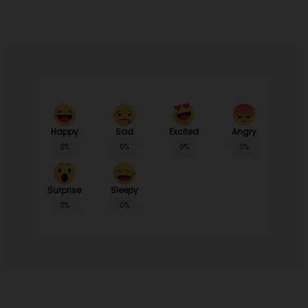
Happy
Sad
Angry
Excited
0%
0%
0%
0%
Surprise
Sleepy
0%
0%