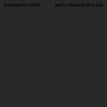
los Deportes 2026
por la situación de la isla
entradas