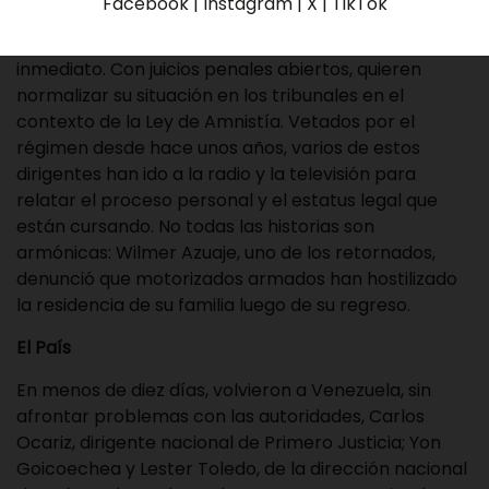
Facebook | Instagram | X | TikTok
y han mantenido el bajo perfil. Otros, la mayoría,
parecen decididos a regresar a la política de
inmediato. Con juicios penales abiertos, quieren
normalizar su situación en los tribunales en el
contexto de la Ley de Amnistía. Vetados por el
régimen desde hace unos años, varios de estos
dirigentes han ido a la radio y la televisión para
relatar el proceso personal y el estatus legal que
están cursando. No todas las historias son
armónicas: Wilmer Azuaje, uno de los retornados,
denunció que motorizados armados han hostilizado
la residencia de su familia luego de su regreso.
El País
En menos de diez días, volvieron a Venezuela, sin
afrontar problemas con las autoridades, Carlos
Ocariz, dirigente nacional de Primero Justicia; Yon
Goicoechea y Lester Toledo, de la dirección nacional