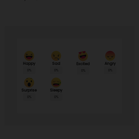
Happy
Sad
Angry
Excited
0%
0%
0%
0%
Surprise
Sleepy
0%
0%