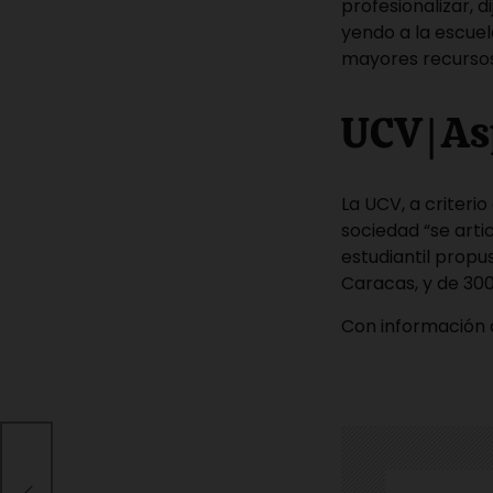
profesionalizar, 
yendo a la escuel
mayores recursos 
UCV | A
La UCV, a criter
sociedad “se arti
estudiantil propu
Caracas, y de 300
Con información
ses
bio