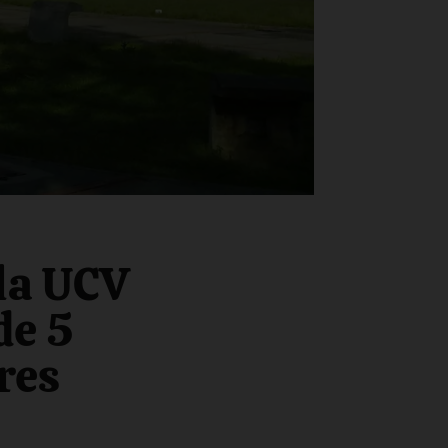
 la UCV
de 5
res