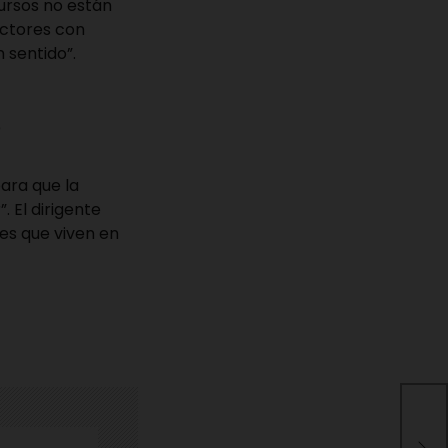
cursos no están
ectores con
 sentido”.
s
ara que la
. El dirigente
es que viven en
Mov
dat