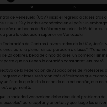
ntral de Venezuela (UCV) inició el regreso a clases tras 
e COVID-19 y la crisis económica en el país. Sin embargo,
esarán con becas de 5 dólares y salarios de 16 dólares, l
tica para la educación superior en Venezuela.
la Federación de Centros Universitarios de la UCV, Jesús
iciones para la plena reincorporación a clases”. “Tenem
 de 20 dólares, beca de cinco dólares, un comedor sin in
nsporte que no tienen la dotación constante”, enumeró.
rectiva de la Federación de Asociaciones de Profesores 
el regreso a clases será “con más dificultades que cuando
y un Estado que le dio la espalda a la educación, que no
nes”, argumentó.
ue la sociedad venezolana debe discutir el problema de 
s escuelas” para captar y orientar, y que luego las univ