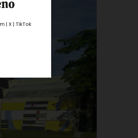
eno
 | X | TikTok