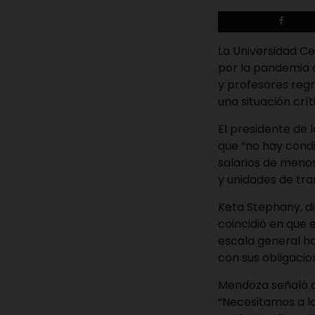
La Universidad Ce
por la pandemia d
y profesores regr
una situación crí
El presidente de 
que “no hay cond
salarios de menos
y unidades de tra
Keta Stephany, di
coincidió en que 
escala general ha
con sus obligacio
Mendoza señaló q
“Necesitamos a la