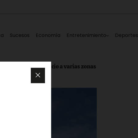
ca
Sucesos
Economía
Entretenimiento
Deporte
a sin servicio a varias zonas de Los Teques este sábado