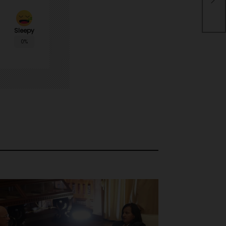
Ven
Sleepy
0%