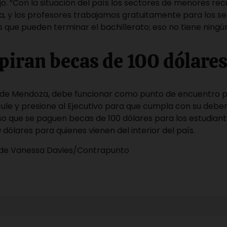
dijo. “Con la situación del país los sectores de menores re
a, y los profesores trabajamos gratuitamente para los s
que pueden terminar el bachillerato; eso no tiene ningún
spiran becas de 100 dólare
io de Mendoza, debe funcionar como punto de encuentro p
cule y presione al Ejecutivo para que cumpla con su deber”
so que se paguen becas de 100 dólares para los estudiant
 dólares para quienes vienen del interior del país.
 de
Vanessa Davies/Contrapunto