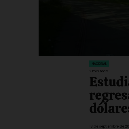
NACIONAL
POSTED
IN
2 min read
Estimated
Estudi
read
time
regres
dólare
18 de septiembre de 2