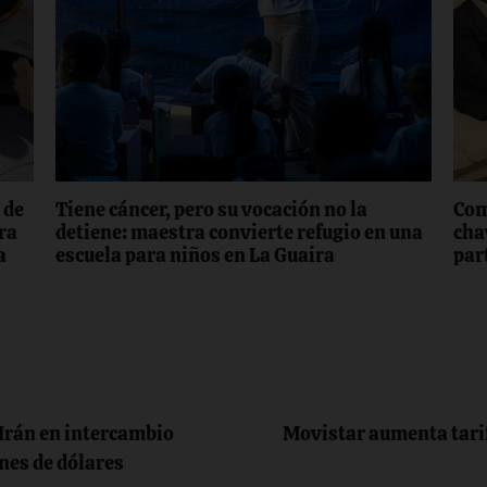
 de
Tiene cáncer, pero su vocación no la
Com
ra
detiene: maestra convierte refugio en una
cha
a
escuela para niños en La Guaira
par
Irán en intercambio
Movistar aumenta tarif
nes de dólares