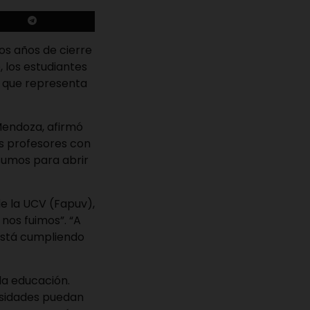
dos años de cierre
 los estudiantes
o que representa
 Mendoza, afirmó
os profesores con
sumos para abrir
de la UCV (Fapuv),
 nos fuimos”. “A
 está cumpliendo
la educación.
ersidades puedan