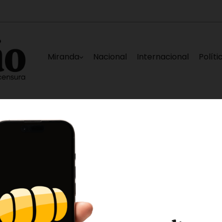
Miranda
Nacional
Internacional
Políti
tadas en La Guaira
Nueva falla eléctrica dej
11 horas ago