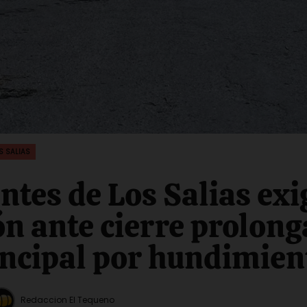
S SALIAS
ntes de Los Salias ex
ón ante cierre prolon
incipal por hundimien
Redaccion El Tequeno