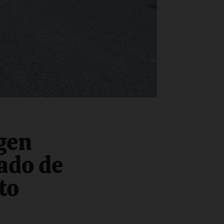
igen
gado de
to