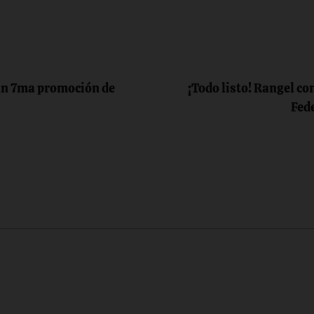
an 7ma promoción de
¡Todo listo! Rangel co
Fed