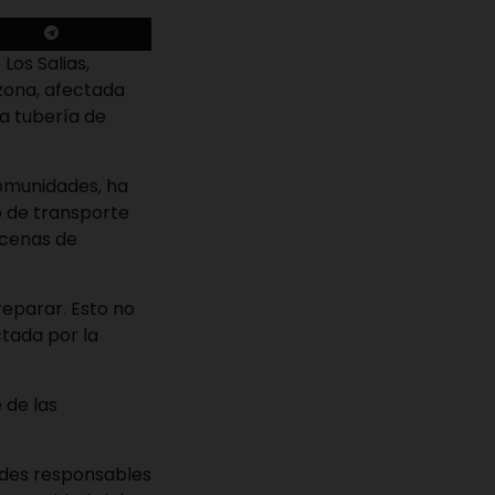
Los Salias,
 zona, afectada
a tubería de
comunidades, ha
o de transporte
ecenas de
eparar. Esto no
ctada por la
 de las
dades responsables