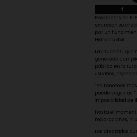
Residentes de El S
expresan su creci
por un hundimien
Hidrocapital.
La situación, que
generado complica
público en la rut
usuarios, especia
“Ya tenemos más 
puede seguir así”
imposibilidad de l
Hasta el momento,
reparaciones, ni 
Los afectados cue