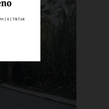
eno
 | X | TikTok