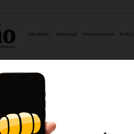
Miranda
Nacional
Internacional
Políti
Caracas
Elías Sayegh, Darwin González, Edgar
7 horas ago