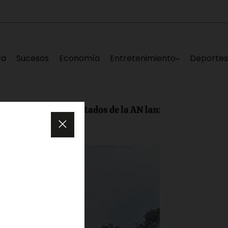
ca
Sucesos
Economía
Entretenimiento
Deporte
 Laya y diputados de la AN lanzan «Repensando a Vene