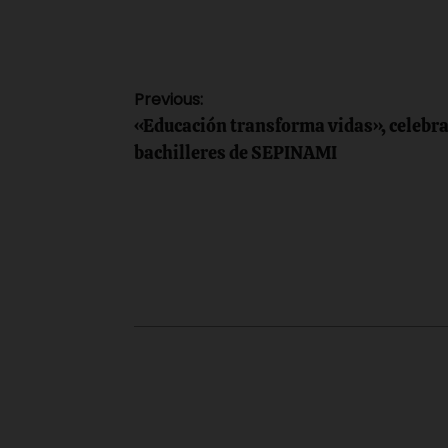
Navegación
Previous:
«Educación transforma vidas», celebr
de
bachilleres de SEPINAMI
entradas