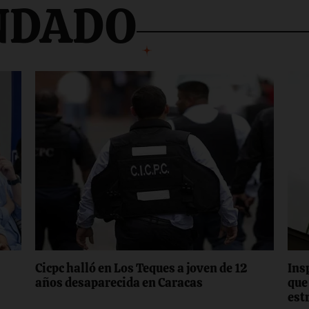
NDADO
Cicpc halló en Los Teques a joven de 12
Ins
años desaparecida en Caracas
‎qu
est