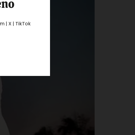
eno
 | X | TikTok