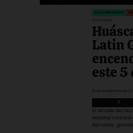
ALTOS MIRANDINOS
EN
POSTED
IN
2 min read
Estimated
Huásca
read
time
Latin 
encend
este 5
12 de noviembre de 20
El alcalde del Mun
Navidad contará 
Barradas, ganado