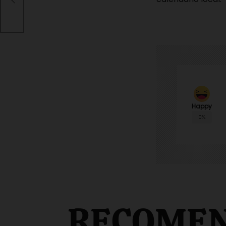
el
Happy
0%
RECOME