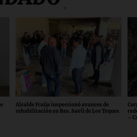
ue
Alcalde Fraija inspeccionó avances de
Cor
rehabilitación en Res. Savil de Los Teques
red
– C