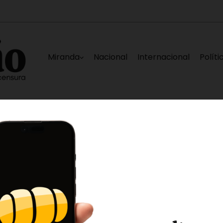
Miranda
Nacional
Internacional
Políti
 12 de agosto
Plataforma Unitaria espera que 
1 hora ago