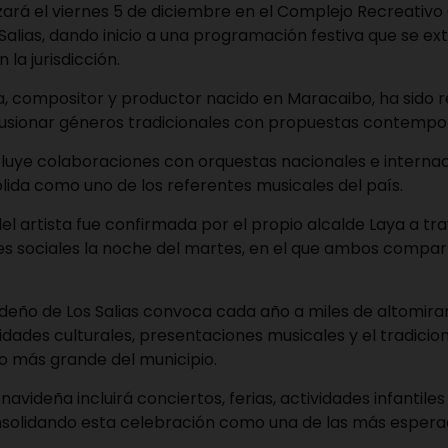
izará el viernes 5 de diciembre en el Complejo Recreativo 
Salias, dando inicio a una programación festiva que se e
la jurisdicción.
ta, compositor y productor nacido en Maracaibo, ha sido 
usionar géneros tradicionales con propuestas contemp
cluye colaboraciones con orquestas nacionales e internaci
ida como uno de los referentes musicales del país.
del artista fue confirmada por el propio alcalde Laya a tr
es sociales la noche del martes, en el que ambos compart
ideño de Los Salias convoca cada año a miles de altomira
vidades culturales, presentaciones musicales y el tradici
ito más grande del municipio.
avideña incluirá conciertos, ferias, actividades infantile
nsolidando esta celebración como una de las más espera