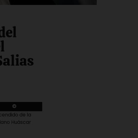
del
l
Salias
ncendido de la
olano Huáscar