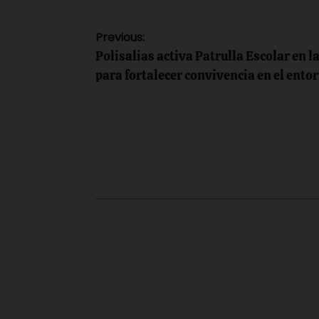
Navegación
Previous:
Polisalias activa Patrulla Escolar en l
de
para fortalecer convivencia en el ento
entradas