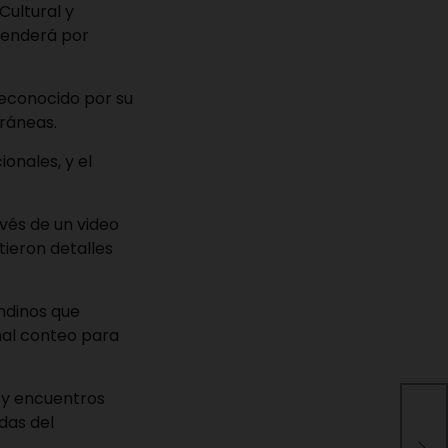
Cultural y
xtenderá por
reconocido por su
oráneas.
onales, y el
avés de un video
ieron detalles
ndinos que
onal conteo para
s y encuentros
Usu
das del
Bs.