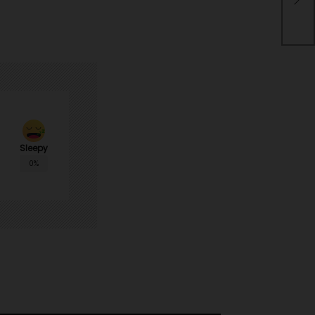
ter
Sleepy
0%