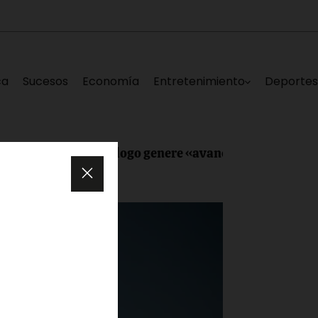
ca
Sucesos
Economía
Entretenimiento
Deporte
mesa de diálogo genere «avances reales para Venezuela