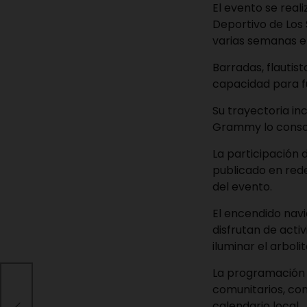
El evento se real
Deportivo de Los 
varias semanas en 
Barradas, flautis
capacidad para f
Su trayectoria in
Grammy lo consol
La participación 
publicado en red
del evento.
El encendido nav
disfrutan de acti
iluminar el arbol
La programación n
comunitarios, co
calendario local.