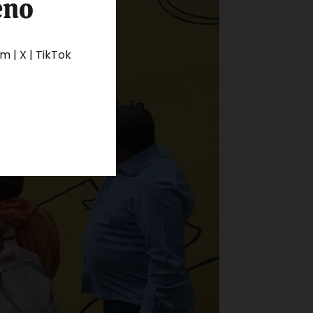
eno
 | X | TikTok