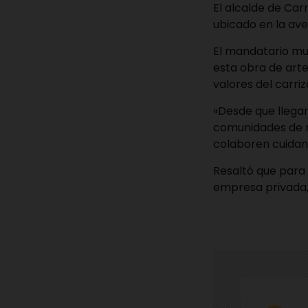
El alcalde de Car
ubicado en la ave
El mandatario mun
esta obra de arte
valores del carri
«Desde que llega
comunidades de n
colaboren cuidand
Resaltó que para 
empresa privada, 