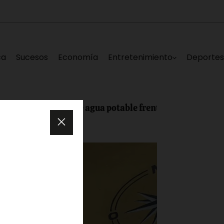
ca
Sucesos
Economía
Entretenimiento
Deporte
de tubería de agua potable frente al Hospital Victorino