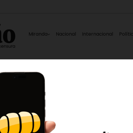
Miranda
Nacional
Internacional
Políti
 Teques
Metro Los Teques ejecuta sustitución 
12 horas ago