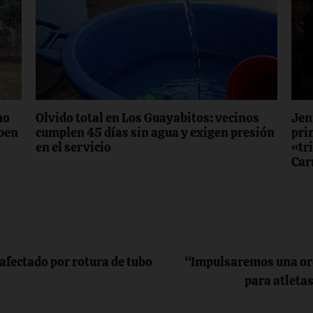
no
Olvido total en Los Guayabitos: vecinos
Jen
iben
cumplen 45 días sin agua y exigen presión
prim
en el servicio
«tr
Car
afectado por rotura de tubo
“Impulsaremos una ord
para atleta