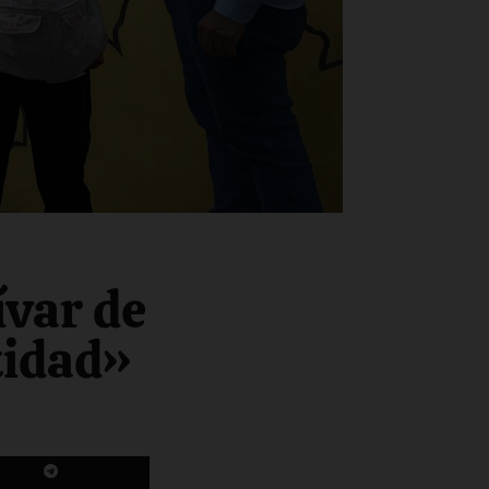
ívar de
tidad»