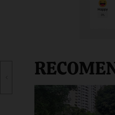
Happy
0%
RECOME
s de
ra
n