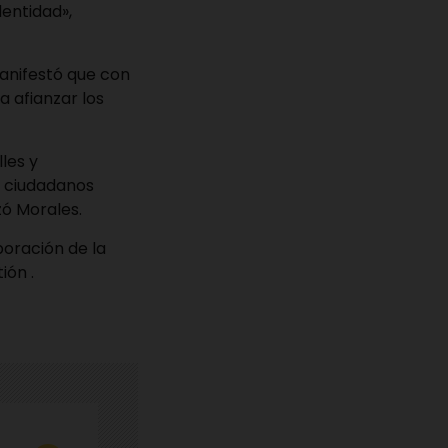
dentidad»,
manifestó que con
 afianzar los
les y
s ciudadanos
zó Morales.
boración de la
ión .