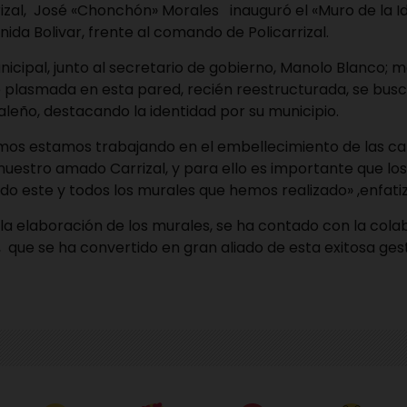
rizal, José «Chonchón» Morales inauguró el «Muro de la I
nida Bolivar, frente al comando de Policarrizal.
icipal, junto al secretario de gobierno, Manolo Blanco; 
 plasmada en esta pared, recién reestructurada, se busca
zaleño, destacando la identidad por su municipio.
mos estamos trabajando en el embellecimiento de las cal
uestro amado Carrizal, y para ello es importante que lo
o este y todos los murales que hemos realizado» ,enfati
la elaboración de los murales, se ha contado con la cola
que se ha convertido en gran aliado de esta exitosa gest