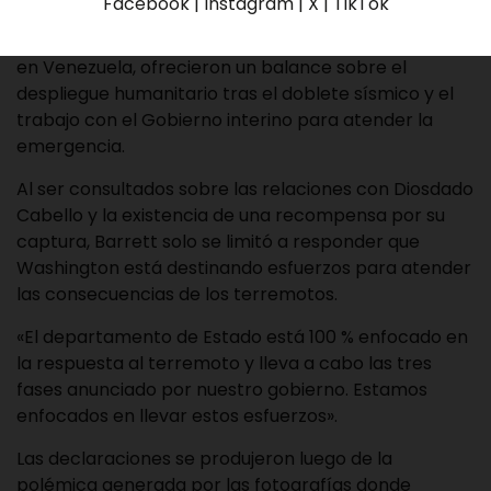
Facebook | Instagram | X | TikTok
Francis Donova, jefe del Comando Sur y John M.
Barrett, encargado de Negocios de Estados Unidos
en Venezuela, ofrecieron un balance sobre el
despliegue humanitario tras el doblete sísmico y el
trabajo con el Gobierno interino para atender la
emergencia.
Al ser consultados sobre las relaciones con Diosdado
Cabello y la existencia de una recompensa por su
captura, Barrett solo se limitó a responder que
Washington está destinando esfuerzos para atender
las consecuencias de los terremotos.
«El departamento de Estado está 100 % enfocado en
la respuesta al terremoto y lleva a cabo las tres
fases anunciado por nuestro gobierno. Estamos
enfocados en llevar estos esfuerzos».
Las declaraciones se produjeron luego de la
polémica generada por las fotografías donde