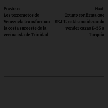
Navegación
Previous:
Next:
Los terremotos de
Trump confirma que
de
Venezuela transforman
EE.UU. está considerando
la costa suroeste de la
vender cazas F-35 a
entradas
vecina isla de Trinidad
Turquía