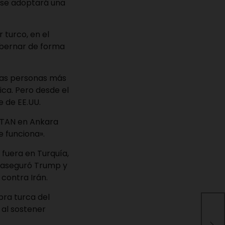
 se adoptará una
 turco, en el
obernar de forma
 las personas más
ica. Pero desde el
 de EE.UU.
 OTAN en Ankara
e funciona».
fuera en Turquía,
, aseguró Trump y
 contra Irán.
pra turca del
Per
 al sostener
may