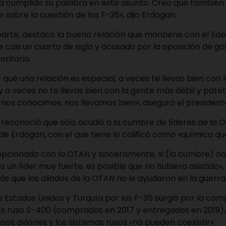
 cumplido su palabra en este asunto. Creo que también
 sobre la cuestión de los F-35», dijo Erdogan.
arte, destacó la buena relación que mantiene con el líder
 casi un cuarto de siglo y acusado por la oposición de g
ritaria.
qué una relación es especial, a veces te llevas bien con
 y a veces no te llevas bien con la gente más débil y patét
os conocimos, nos llevamos bien», aseguró el presidente
 reconoció que sólo acudió a la cumbre de líderes de la
a de Erdogan, con el que tiene lo calificó como «química qu
pcionado con la OTAN y sinceramente, si (la cumbre) no 
 un líder muy fuerte, es posible que no hubiera asistido»
ás que los aliados de la OTAN no le ayudaron en la guerra
 Estados Unidos y Turquía por los F-35 surgió por la com
es ruso S-400 (comprados en 2017 y entregados en 2019),
os aviones y los sistemas rusos «no pueden coexistir».