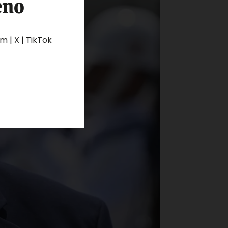
eno
 | X | TikTok