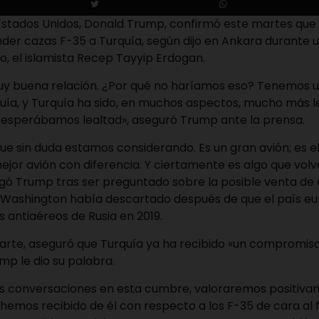
 Estados Unidos, Donald Trump, confirmó este martes que
der cazas F-35 a Turquía, según dijo en Ankara durante 
, el islamista Recep Tayyip Erdogan.
y buena relación. ¿Por qué no haríamos eso? Tenemos 
uía, y Turquía ha sido, en muchos aspectos, mucho más l
e esperábamos lealtad», aseguró Trump ante la prensa.
que sin duda estamos considerando. Es un gran avión; es el
ejor avión con diferencia. Y ciertamente es algo que vol
egó Trump tras ser preguntado sobre la posible venta de 
e Washington había descartado después de que el país eu
s antiaéreos de Rusia en 2019.
arte, aseguró que Turquía ya ha recibido «un compromiso
mp le dio su palabra.
s conversaciones en esta cumbre, valoraremos positiva
mos recibido de él con respecto a los F-35 de cara al fu