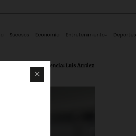
ca
Sucesos
Economía
Entretenimiento
Deporte
 consistencia: Luis Arráez conectó dos hit e impulsó dos