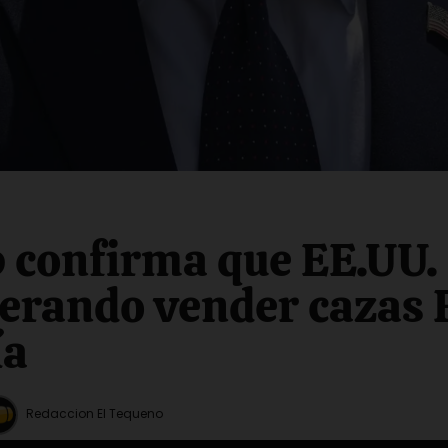
confirma que EE.UU. 
erando vender cazas 
ía
Redaccion El Tequeno