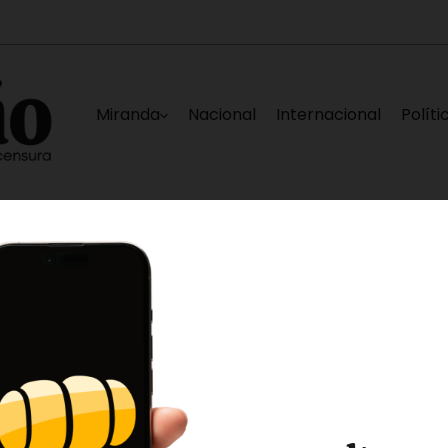
Miranda
Nacional
Internacional
Políti
pital Victorino Santaella
Nuevo equipo, misma
10 horas ago