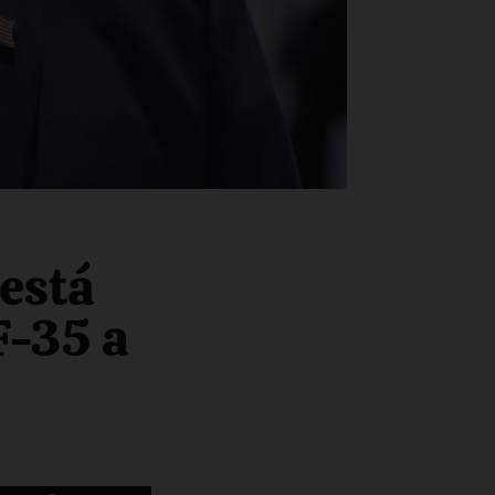
está
F-35 a