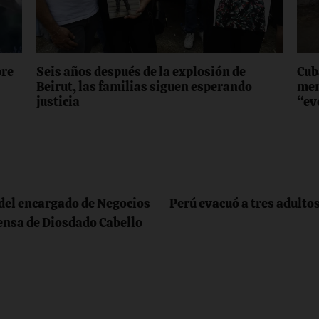
bre
Seis años después de la explosión de
Cub
Beirut, las familias siguen esperando
men
justicia
“ev
 del encargado de Negocios
Perú evacuó a tres adulto
ensa de Diosdado Cabello