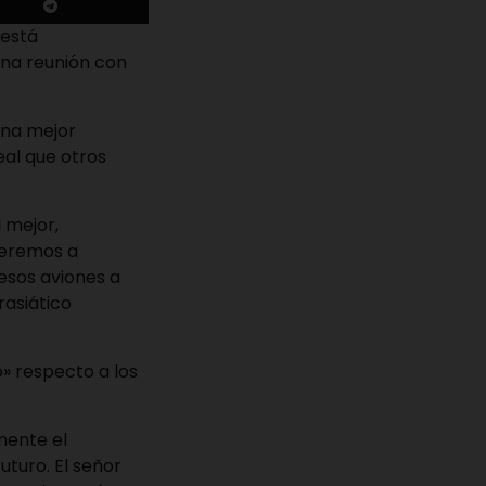
 está
una reunión con
una mejor
eal que otros
 mejor,
veremos a
esos aviones a
rasiático
» respecto a los
mente el
turo. El señor