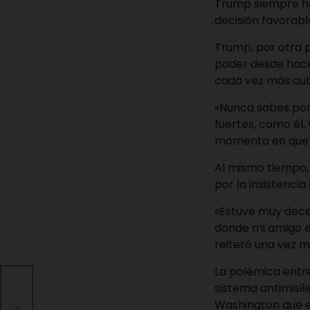
Trump siempre ha
decisión favorable
Trump, por otra p
poder desde hace
cada vez más auto
«Nunca sabes por 
fuertes, como él,
momento en que n
Al mismo tiempo,
por la insistenci
«Estuve muy dece
donde mi amigo es
reiteró una vez m
La polémica entre
ado
sistema antimisil
Washington que es