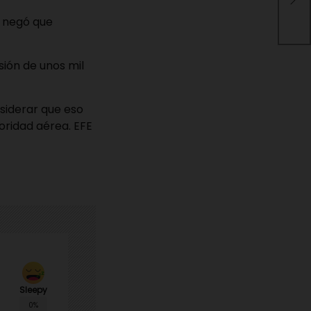
ter
Li
y negó que
sión de unos mil
nsiderar que eso
ioridad aérea. EFE
Sleepy
0%