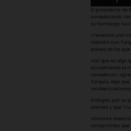
El presidente de
considerando ven
su homólogo turco
«Tenemos una mu
relación con Turq
países de los qu
«Así que es algo 
actualmente el m
considerar», agr
Turquía, algo qu
recibiera sistema
Erdogan, por su p
aviones y que Tru
«Durante nuestra
compromiso que he