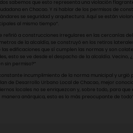
Todos sabemos que esto representa una violación flagran
iudadana en Chacao. Y ni hablar de los permisos de cons
ándares se seguridad y arquitectura. Aquí se están violan
ipales al mismo tiempo”.
se refirió a construcciones irregulares en las cercanías d
metros de la alcaldía, se construyó en los retiros lateral
 las edificaciones que sí cumplen las normas y son colater
s, esto se ve desde el despacho de la alcaldía. Vecino, 
n sin permiso?”
 constante incumplimiento de la norma municipal y urgió 
lan de Desarrollo Urbano Local de Chacao, mejor conoc
iernos locales no se enriquezcan y, sobre todo, para que 
e manera anárquica, esto es lo más preocupante de todo”