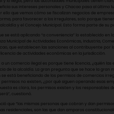
al y lo ilegal, pero las autoridades municipales tienen clar
eficia sus intereses personales y Chacao pasa al último lug
or ello que vemos cómo se fiscalizan negocios de empres
rma, para favorecer a los irregulares, solo porque tien
alcaldía y el Concejo Municipal. Esto forma parte de su po
e se está aplicando “a conveniencia” lo establecido en lo
za Municipal de Actividades Económicas, Industria, Comer
cao, que establecen las sanciones al contribuyente por la
 licencia de actividades económicas en la jurisdicción.
a a un comercio ilegal es porque tiene licencia, ¿quién la
a de la alcaldía. La gran pregunta que se hace la gran 
n se está beneficiando de los permisos de comercios irre
s permisos no existen, ¿por qué siguen operando esas e
uesta es clara, los permisos existen y los responsables d
 será”, cuestionó.
unció que “las mismas personas que cobran y dan permisos
as residenciales, son las que dan amparos constitucional