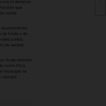
te a la Ordenanza
Sma
trucción que
do varias
el ayuntamiento.
es de fondo y de
ales a ellas.
¿tú de verdad
por la aprobación
ido como PDUL,
el municipio no
, remató.