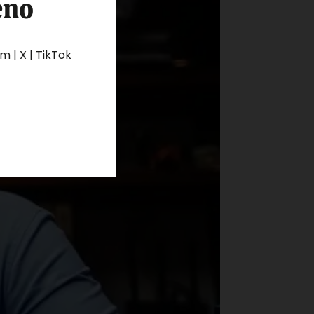
eno
 | X | TikTok