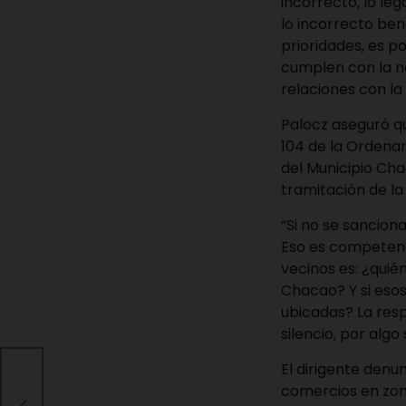
incorrecto, lo leg
lo incorrecto ben
prioridades, es p
cumplen con la no
relaciones con la 
Palocz aseguró qu
104 de la Ordenan
del Municipio Cha
tramitación de la
“Si no se sancion
Eso es competenci
vecinos es: ¿quié
Chacao? Y si eso
ubicadas? La resp
silencio, por algo
El dirigente den
vo
comercios en zon
ry