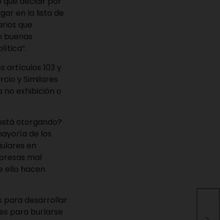
o que decidir por
ar en la lista de
arios que
en buenas
lítica”.
s artículos 103 y
cio y Similares
 no exhibición o
s está otorgando?
mayoría de los
gulares en
mpresas mal
e ello hacen
 para desarrollar
Alc
es para burlarse
rea