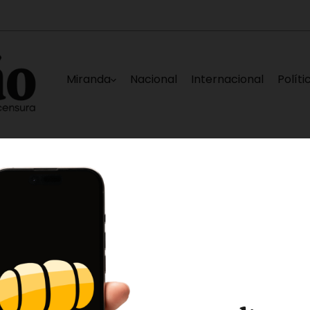
Miranda
Nacional
Internacional
Políti
les para Venezuela»
Poliguaicaipuro pescó a 
5 horas ago