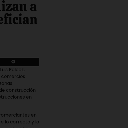
lizan a
efician
Luis Palocz,
a comercios
 zonas
 de construcción
strucciones en
s comerciantes en
e lo correcto y lo