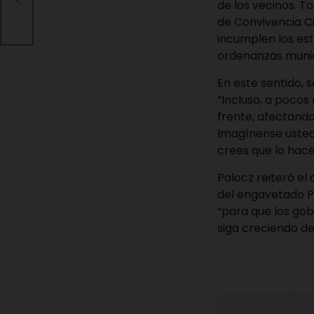
n el
de los vecinos. 
de Convivencia C
incumplen los est
ordenanzas munic
En este sentido, 
“Incluso, a pocos 
frente, afectando
Imagínense ustede
crees que lo hace
Palocz reiteró el
del engavetado P
“para que los gob
siga creciendo d