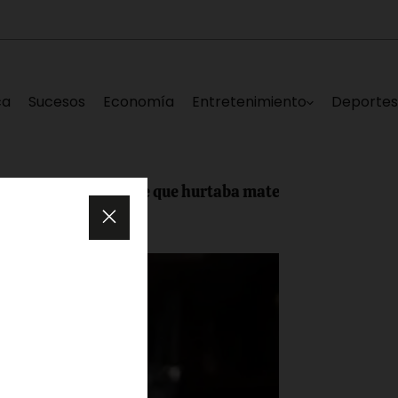
ca
Sucesos
Economía
Entretenimiento
Deporte
delincuente que hurtaba materiales de reparación del P