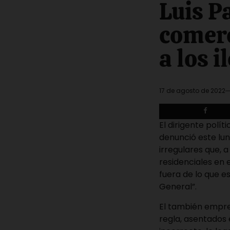
Luis P
read
time
comerc
a los i
17 de agosto de 2022
El dirigente polí
denunció este lun
irregulares que, a
residenciales en 
fuera de lo que 
General”.
El también empres
regla, asentados 