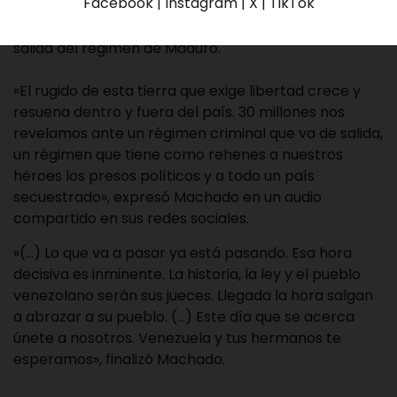
Facebook | Instagram | X | TikTok
María Corina Machado, envió un mensaje a todos los
venezolanos que quieren el cambio político y la
salida del régimen de Maduro.
«El rugido de esta tierra que exige libertad crece y
resuena dentro y fuera del país. 30 millones nos
revelamos ante un régimen criminal que va de salida,
un régimen que tiene como rehenes a nuestros
héroes los presos políticos y a todo un país
secuestrado», expresó Machado en un audio
compartido en sus redes sociales.
«(…) Lo que va a pasar ya está pasando. Esa hora
decisiva es inminente. La historia, la ley y el pueblo
venezolano serán sus jueces. Llegada la hora salgan
a abrazar a su pueblo. (…) Este día que se acerca
únete a nosotros. Venezuela y tus hermanos te
esperamos», finalizó Machado.