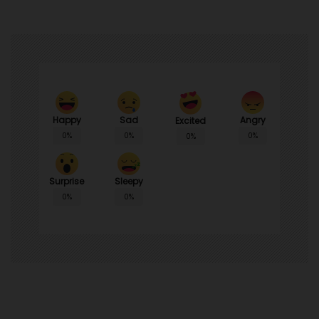
Happy
Sad
Angry
Excited
0%
0%
0%
0%
Surprise
Sleepy
0%
0%