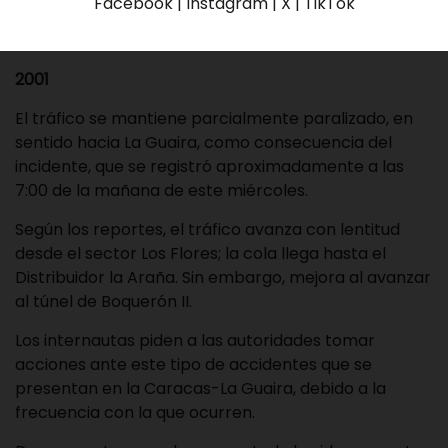
Facebook | Instagram | X | TikTok
primer tramo de la autopista Caracas-La Guaira, a la
altura del distribuidor Sucre.
2001
El tráfico se mantiene parcialmente paralizado, en
sentido hacia La Guaira, como consecuencia del
incidente, que se registró aproximadamente a las
7:00 de la mañana de este miércoles.
Según los reportes, el tráfico avanza con lentitud
desde el sector Los Flores; la cola llega hasta el
Distribuidor la Araña. Sin embargo, mejora al avanzar
al túnel de Boquerón II.
Los internautas piden a las autoridades tomar
acciones ante este tipo de accidentes que se
presentan en la Caracas-La Guaira, debido a la
frecuencia con la que ocurren.