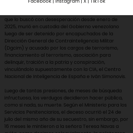
Facebook | Instagram | X | TikTok
Víctor Quero, desaparecido tras 16 largos meses de
agonía para su señora madre, una mujer de 82 años
que lo buscó con desesperación desde enero de
2025, murió en custodia del Gobierno venezolano
luego de ser detenido por encapuchados de la
Dirección General de Contrainteligencia Militar
(Dgcim) y acusado por los cargos de terrorismo,
financiamiento al terrorismo, asociación para
delinquir, traición a la patria y conspiración,
vinculándolo supuestamente con la CIA, el Centro
Nacional de Inteligencia de España e Iván Simonovis.
Luego de tantas presiones, de meses de búsqueda
infructuosa, los verdugos decidieron hacer pública,
como si nada, su muerte. Según el Ministerio para los
Servicios Penitenciarios, el deceso ocurrió el 24 de
julio del mismo año de su secuestro, sin embargo, por
16 meses le mintieron a la señora Teresa Navas a