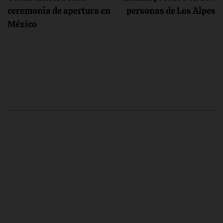
entradas
ceremonia de apertura en
personas de Los Alpes
México