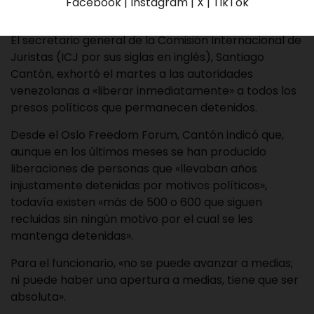
Facebook | Instagram | X | TikTok
El secretario general de la Comisión Internacional de
Juristas (ICJ por sus siglas en inglés), Santiago
Cantón, exhortó el martes a las autoridades
venezolanas a «liberar inmediatamente» a todos los
presos políticos que permanecen detenidos.
Desde el Oslo Freedom Forum, Cantón indicó que,
aunque en los últimos meses se han producido
liberaciones de personas que «llevaban años
injustamente detenidas por motivos políticos»,
todavía existen «más de 500 o 600 que siguen
recluidas sin ningún motivo por el cual se les
mantenga detenidas».
Para el funcionario, «no se puede avanzar a medias;
ni puede haber una apertura a medias, tiene que ser
absoluta».