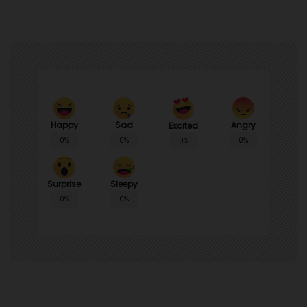
Happy
Sad
Angry
Excited
0%
0%
0%
0%
Surprise
Sleepy
0%
0%