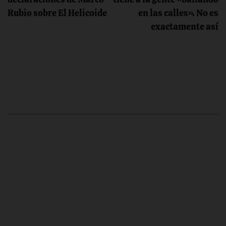
entradas
Rubio sobre El Helicoide
en las calles». No es
exactamente así