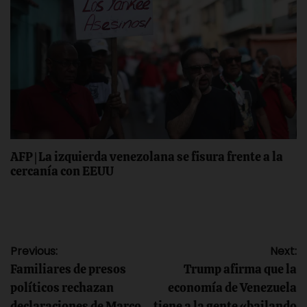
AFP | La izquierda venezolana se fisura frente a la
cercanía con EEUU
Navegación
Previous:
Next:
Familiares de presos
Trump afirma que la
de
políticos rechazan
economía de Venezuela
declaraciones de Marco
tiene a la gente «bailando